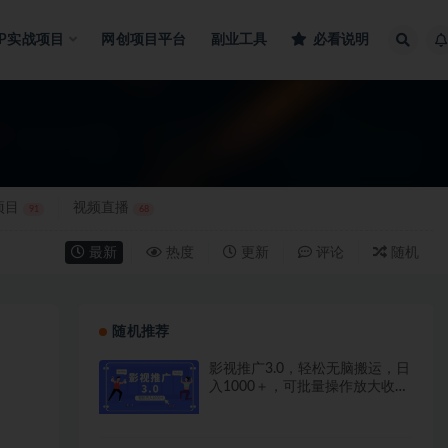
IP实战项目
网创项目平台
副业工具
必看说明
项目
视频直播
91
68
最新
热度
更新
评论
随机
随机推荐
影视推广3.0，轻松无脑搬运，日
入1000＋，可批量操作放大收益
【揭秘】