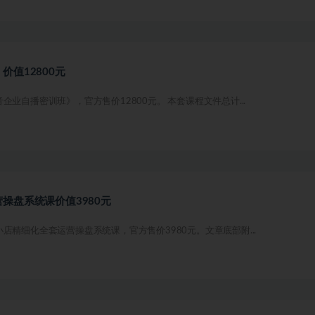
值12800元
业自播密训班》，官方售价12800元。 本套课程文件总计...
操盘系统课价值3980元
店精细化全套运营操盘系统课，官方售价3980元。文章底部附...