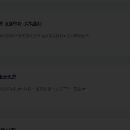
课-直播带货+实战盈利
年短视频爆单训练营线上课 会员网盘路径● 加入网赚会员...
度云免费
涨粉详细操作教程 一定要看 第一步打开千川巨量 htt...