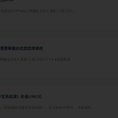
技术VIP
电商技术VIP ●加入网赚会员永久更新/上新/202...
 12节完整版 人人都需要掌握的优质思维课程
赚会员永久更新/上新/2022/11月 ●需要私聊 ...
货系统课》价值6980元
门到精通的直播带货系统课》，官方售价6980元。 本套课程...