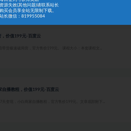
：资源失效(其他问题)请联系站长
：购买会员享全站无限制下载。
站长微信：819955084
，价值199元-百度云
带货极速破局营，官方售价199元。 课程大小：本套课程文...
自播教程，价值199元-百度云
7天变现，小白商家自播教程，官方售价199元。文章底部附下...