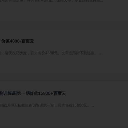
示面升华之道，官方售价459元。 课程大小：本套课程文件总...
值4888-百度云
：聊天技巧大全，官方售价4888元。文章底部附下载链接。 ...
训练课(第一期价值15800)-百度云
1.0聊天私教陪跑训练课第一期，官方售价15800元。 ...