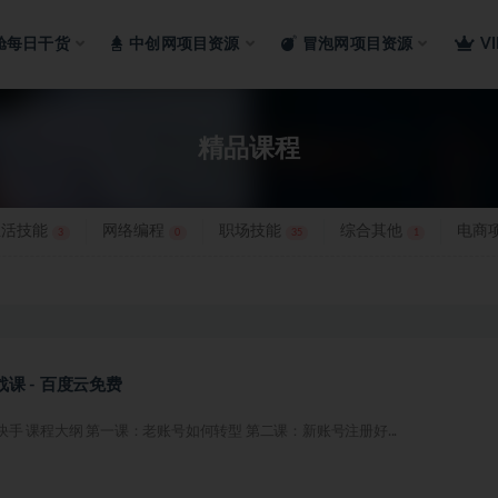
舱每日干货
中创网项目资源
冒泡网项目资源
V
课程
精品课程
生活技能
网络编程
职场技能
综合其他
电商
3
0
35
1
战课 - 百度云免费
手 课程大纲 第一课：老账号如何转型 第二课：新账号注册好...