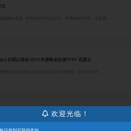
度云
短视频必修课。本套课程文件总计1G，附课程相关资料，文章底...
人社群山顶会·2021年度峰会价值9999-百度云
模式头部创始人社群山顶会·2021年度峰会，官方售价99...
欢迎光临！
练营从小白到精英价值299元-百度云
2TIKTOK训练营从小白到精英，官方售价299元。...
：每日签到可获得奖励