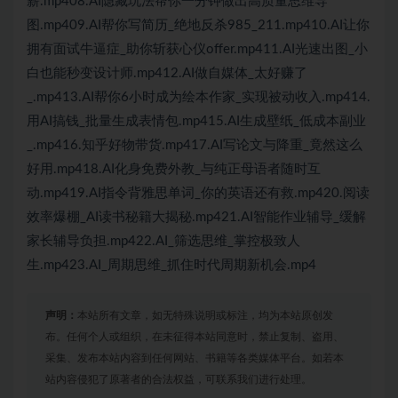
薪.mp408.AI隐藏玩法帮你一分钟做出高质量思维导
图.mp409.AI帮你写简历_绝地反杀985_211.mp410.AI让你
拥有面试牛逼症_助你斩获心仪offer.mp411.AI光速出图_小
白也能秒变设计师.mp412.AI做自媒体_太好赚了
_.mp413.AI帮你6小时成为绘本作家_实现被动收入.mp414.
用AI搞钱_批量生成表情包.mp415.AI生成壁纸_低成本副业
_.mp416.知乎好物带货.mp417.AI写论文与降重_竟然这么
好用.mp418.AI化身免费外教_与纯正母语者随时互
动.mp419.AI指令背雅思单词_你的英语还有救.mp420.阅读
效率爆棚_AI读书秘籍大揭秘.mp421.AI智能作业辅导_缓解
家长辅导负担.mp422.AI_筛选思维_掌控极致人
生.mp423.AI_周期思维_抓住时代周期新机会.mp4
声明：
本站所有文章，如无特殊说明或标注，均为本站原创发
布。任何个人或组织，在未征得本站同意时，禁止复制、盗用、
采集、发布本站内容到任何网站、书籍等各类媒体平台。如若本
站内容侵犯了原著者的合法权益，可联系我们进行处理。