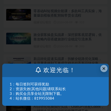
零基础AI短视频全能课：多款AI工具实操，海
量爆款模板搭配剪辑带货全流程
福缘论坛项目
2026-08-09
333
旅业获客操盘实战课：深挖获客底层逻辑，依
靠攻略内容搭建旅游行业稳定引流体系
福缘论坛项目
2026-08-09
390
新品转化提速实战课：拆解全链路优化策略，
从流量承接到下单成交稳步拉高新品转化率
×
欢迎光临！
福缘论坛项目
2026-08-09
309
淘宝金牌运营实战特训：从选品推广落地爆款
1：每日签到可获得奖励
打造，店铺运营全链路拆解
2：资源失效(其他问题)请联系站长
3：购买会员享全站无限制下载。
福缘论坛项目
2026-08-07
764
4：站长微信：819955084
AI自动化电脑操控实战：ChatGPT搭配Codex，