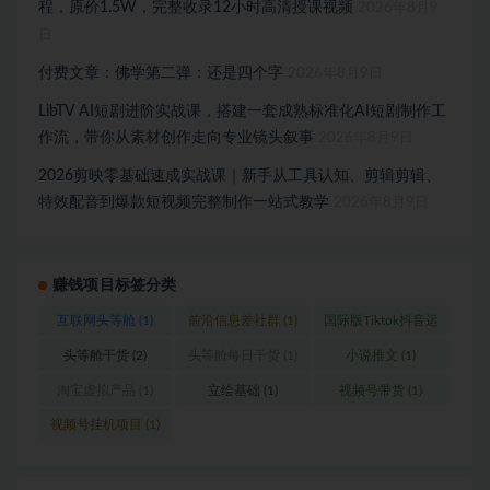
程，原价1.5W，完整收录12小时高清授课视频
2026年8月9
日
付费文章：佛学第二弹：还是四个字
2026年8月9日
LibTV AI短剧进阶实战课，搭建一套成熟标准化AI短剧制作工
作流，带你从素材创作走向专业镜头叙事
2026年8月9日
2026剪映零基础速成实战课｜新手从工具认知、剪辑剪辑、
特效配音到爆款短视频完整制作一站式教学
2026年8月9日
赚钱项目标签分类
互联网头等舱
(1)
前沿信息差社群
(1)
国际版Tiktok抖音运
营
(1)
头等舱干货
(2)
头等舱每日干货
(1)
小说推文
(1)
淘宝虚拟产品
(1)
立绘基础
(1)
视频号带货
(1)
视频号挂机项目
(1)