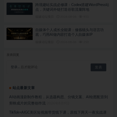
跨境建站实战必修课：Codex搭建WordPress站
点，关键词外链打造谷歌流量阵地
福缘论坛项目
2026-08-06
955
自媒体个人成长全能课：修炼镜头与语言功
底，巧用AI做内容打造个人自媒体IP
福缘论坛项目
2026-08-06
250
发表回复
登录...
后才能评论
站点最新文章
AI动画漫剧制作教程，从选题构思、分镜文案、AI绘图配音到
剪映成片的完整创作流
2026年8月9日
TikTok×AIGC美区短视频带货线下课，原线下两天一夜实战课