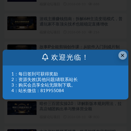
福缘论坛项目
2026-08-10
688
游戏主播赚钱指南：拆解6种主流变现模式，普
通玩家不靠顶尖技术也能稳定直播增收
福缘论坛项目
2026-08-10
216
故事IP全能剪辑创作课：从软件入门到成片制
作，实拍与AI配音结合快速打造优质内容
×
欢迎光临！
福缘论坛项目
2026-08-10
362
1：每日签到可获得奖励
短视频投流剪辑精品课：讲解剪辑实操技巧，
2：资源失效(其他问题)请联系站长
高级画面质感助力作品投流放大曝光
3：购买会员享全站无限制下载。
福缘论坛项目
2026-08-10
472
4：站长微信：819955084
暗价三百团实操2.0：详解新版本规则用法，拉
高店铺团购出单与整体营业额
福缘论坛项目
2026-08-10
800