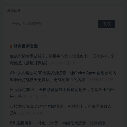
发表回复
登录...
后才能评论
站点最新文章
低成本搭建番茄挂G，躺賺字节官方流量红利，日入1k+，全
程傻瓜式落地【揭秘】
2026年8月10日
AI一人内容公司30天实战训练营，让Codex Agent自动参与内
容创作持续做出更像你、更有竞争力的内容
2026年8月10日
日入稳定300+，全自动抢福袋闲暇稳定创收，零基础小白轻
松上手
2026年8月10日
没技术没资源？这4个刚需赛道，AI就能干，小白照做月入
2W
2026年8月10日
8月最新项目——小红书带货，精细化代运营，托管躺米，