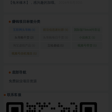
【兔米橡木】，感兴趣的加哦。
2026年8月10日
赚钱项目标签分类
互联网头等舱
(1)
前沿信息差社群
(1)
国际版Tiktok抖音运
营
(1)
头等舱干货
(2)
头等舱每日干货
(1)
小说推文
(1)
淘宝虚拟产品
(1)
立绘基础
(1)
视频号带货
(1)
视频号挂机项目
(1)
底部导航
免费副业项目资源
联系客服