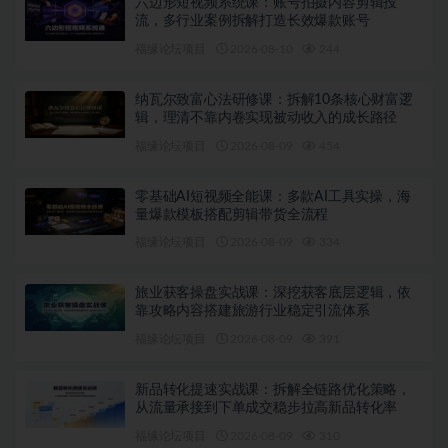
六边形短视频系统课：账号拍摄内容剪辑投
流，多行业案例拆解打造长效爆款账号
福缘论坛项目
2026-08-10
244
纳瓦尔致富心法研修课：拆解10条核心财富逻
辑，理清不靠内卷实现被动收入的成长路径
福缘论坛项目
2026-08-09
454
零基础AI短视频全能课：多款AI工具实操，海
量爆款模板搭配剪辑带货全流程
福缘论坛项目
2026-08-09
334
旅业获客操盘实战课：深挖获客底层逻辑，依
靠攻略内容搭建旅游行业稳定引流体系
福缘论坛项目
2026-08-09
391
新品转化提速实战课：拆解全链路优化策略，
从流量承接到下单成交稳步拉高新品转化率
福缘论坛项目
2026-08-09
310