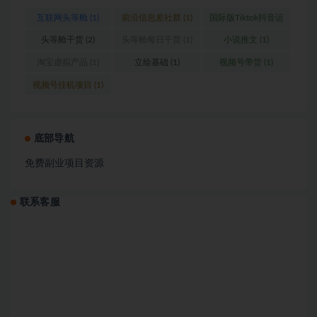
互联网头等舱
(1)
前沿信息差社群
(1)
国际版Tiktok抖音运
营
(1)
头等舱干货
(2)
头等舱每日干货
(1)
小说推文
(1)
淘宝虚拟产品
(1)
立绘基础
(1)
视频号带货
(1)
视频号挂机项目
(1)
底部导航
免费副业项目资源
联系客服