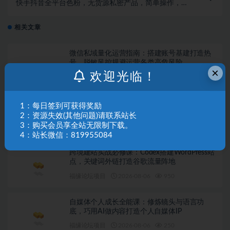
快手抖音全平台色粉，无货源私密产品，简单操作，日
入两千，暴力变现
相关文章
微信私域量化运营指南：搭建账号基建打造热
号，脱敏风控规避运营各类高危风险
×
欢迎光临！
福缘论坛项目
2026-08-06
441
不露脸油管AI变现速成课：深挖高CPM盈利领
1：每日签到可获得奖励
域，零出镜打造YouTube稳定收益账号
2：资源失效(其他问题)请联系站长
3：购买会员享全站无限制下载。
福缘论坛项目
2026-08-06
896
4：站长微信：819955084
跨境建站实战必修课：Codex搭建WordPress站
点，关键词外链打造谷歌流量阵地
福缘论坛项目
2026-08-06
950
自媒体个人成长全能课：修炼镜头与语言功
底，巧用AI做内容打造个人自媒体IP
福缘论坛项目
2026-08-06
250