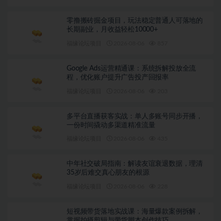
零撸搬砖掘金项目，玩法稳定普通人可落地的
长期副业，月收益轻松10000+
福缘论坛项目
2026-08-06
857
Google Ads运营精通课：系统拆解投放全流
程，优化账户提升广告投产回报率
福缘论坛项目
2026-08-06
203
多平台直播获客实战：单人多账号同步开播，
一份时间撬动多渠道精准流量
福缘论坛项目
2026-08-06
435
中年社交破局指南：解读友谊衰退数据，理清
35岁后难交真心朋友的根源
福缘论坛项目
2026-08-06
228
短视频带货落地实战课：海量爆款案例拆解，
掌握拍摄剪辑与带货脚本创作技巧