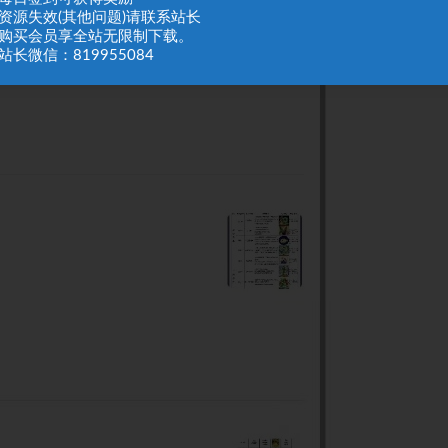
：资源失效(其他问题)请联系站长
：购买会员享全站无限制下载。
站长微信：819955084