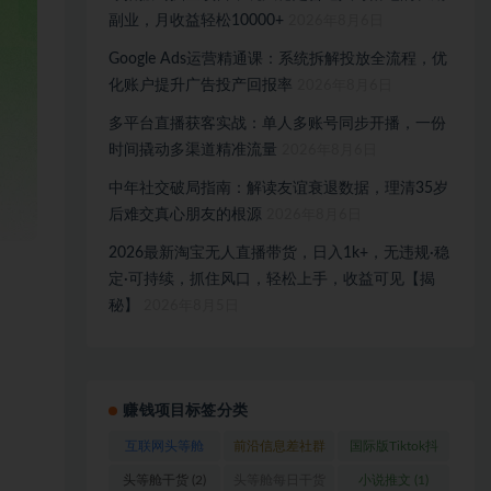
副业，月收益轻松10000+
2026年8月6日
Google Ads运营精通课：系统拆解投放全流程，优
化账户提升广告投产回报率
2026年8月6日
多平台直播获客实战：单人多账号同步开播，一份
时间撬动多渠道精准流量
2026年8月6日
中年社交破局指南：解读友谊衰退数据，理清35岁
后难交真心朋友的根源
2026年8月6日
2026最新淘宝无人直播带货，日入1k+，无违规·稳
定·可持续，抓住风口，轻松上手，收益可见【揭
秘】
2026年8月5日
赚钱项目标签分类
互联网头等舱
前沿信息差社群
国际版Tiktok抖
(1)
(1)
音运营
(1)
头等舱干货
(2)
头等舱每日干货
小说推文
(1)