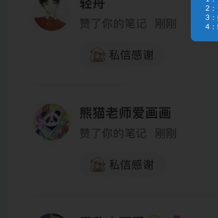
2
3
4：