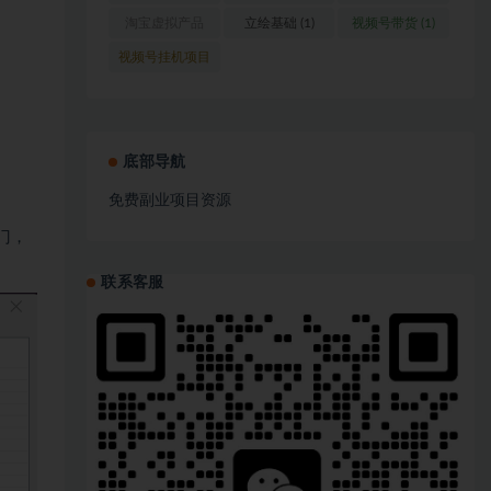
(1)
淘宝虚拟产品
立绘基础
(1)
视频号带货
(1)
(1)
视频号挂机项目
(1)
底部导航
免费副业项目资源
门，
联系客服