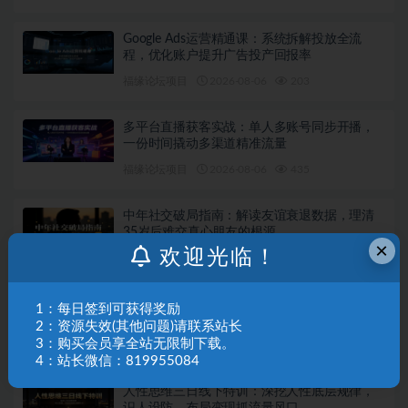
Google Ads运营精通课：系统拆解投放全流
程，优化账户提升广告投产回报率
福缘论坛项目
2026-08-06
203
多平台直播获客实战：单人多账号同步开播，
一份时间撬动多渠道精准流量
福缘论坛项目
2026-08-06
435
中年社交破局指南：解读友谊衰退数据，理清
35岁后难交真心朋友的根源
×
欢迎光临！
福缘论坛项目
2026-08-06
228
短视频带货落地实战课：海量爆款案例拆解，
1：每日签到可获得奖励
掌握拍摄剪辑与带货脚本创作技巧
2：资源失效(其他问题)请联系站长
3：购买会员享全站无限制下载。
福缘论坛项目
2026-08-05
304
4：站长微信：819955084
人性思维三日线下特训：深挖人性底层规律，