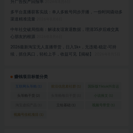
升广告投产回报率
2026年8月6日
多平台直播获客实战：单人多账号同步开播，一份时间撬动多
渠道精准流量
2026年8月6日
中年社交破局指南：解读友谊衰退数据，理清35岁后难交真
心朋友的根源
2026年8月6日
2026最新淘宝无人直播带货，日入1k+，无违规·稳定·可持
续，抓住风口，轻松上手，收益可见【揭秘】
2026年8月5日
赚钱项目标签分类
互联网头等舱
(1)
前沿信息差社群
(1)
国际版Tiktok抖音运
营
(1)
头等舱干货
(2)
头等舱每日干货
(1)
小说推文
(1)
淘宝虚拟产品
(1)
立绘基础
(1)
视频号带货
(1)
视频号挂机项目
(1)