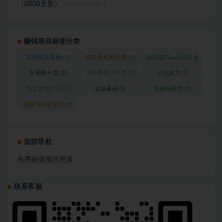
（0808更新）
2026年8月8日
赚钱项目标签分类
互联网头等舱
(1)
前沿信息差社群
(1)
国际版Tiktok抖音运
营
(1)
头等舱干货
(2)
头等舱每日干货
(1)
小说推文
(1)
淘宝虚拟产品
(1)
立绘基础
(1)
视频号带货
(1)
视频号挂机项目
(1)
底部导航
免费副业项目资源
联系客服