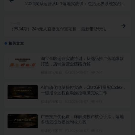
2024淘系运营从0-1落地实战课：包括无界系统实战落
地玩法（32节）
下一篇
（9934期）24h无人直播支付宝项目，最新带货玩法，
纯躺赚实测日入500+
相关文章
淘宝金牌运营实战特训：从选品推广落地爆款
打造，店铺运营全链路拆解
福缘论坛项目
2026-08-07
764
AI自动化电脑操控实战：ChatGPT搭配Codex，
一键指令远程自动操控电脑完成工作
福缘论坛项目
2026-08-07
493
广告投产优化课：详解洗投产核心手法，落地
多场景投放提效增收方案
福缘论坛项目
2026-08-07
539