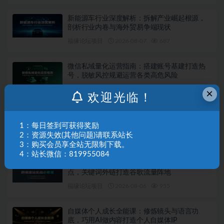
新能源车行业深度解析：拆解产业崛起根源，
剖析行业内卷与海外贸易争端现状
福缘论坛项目
2026-08-07
687
微信私域量化运营指南：搭建账号基建打造热
号，脱敏风控规避运营各类高危风险
福缘论坛项目
2026-08-06
442
×
欢迎光临！
不露脸油管AI变现速成课：深挖高CPM盈利领
域，零出镜打造YouTube稳定收益账号
1：每日签到可获得奖励
2：资源失效(其他问题)请联系站长
福缘论坛项目
2026-08-06
901
3：购买会员享全站无限制下载。
4：站长微信：819955084
跨境建站实战必修课：Codex搭建WordPress站
点，关键词外链打造谷歌流量阵地
福缘论坛项目
2026-08-06
955
自媒体个人成长全能课：修炼镜头与语言功
底，巧用AI做内容打造个人自媒体IP