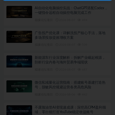
AI自动化电脑操控实战：ChatGPT搭配Codex，
一键指令远程自动操控电脑完成工作
福缘论坛项目
2026-08-07
494
广告投产优化课：详解洗投产核心手法，落地
多场景投放提效增收方案
福缘论坛项目
2026-08-07
539
新能源车行业深度解析：拆解产业崛起根源，
剖析行业内卷与海外贸易争端现状
福缘论坛项目
2026-08-07
687
微信私域量化运营指南：搭建账号基建打造热
号，脱敏风控规避运营各类高危风险
福缘论坛项目
2026-08-06
442
不露脸油管AI变现速成课：深挖高CPM盈利领
域，零出镜打造YouTube稳定收益账号