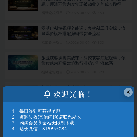
辑，理清不靠内卷实现被动收入的成长路径
福缘论坛项目
2026-08-09
453
零基础AI短视频全能课：多款AI工具实操，海
量爆款模板搭配剪辑带货全流程
福缘论坛项目
2026-08-09
333
旅业获客操盘实战课：深挖获客底层逻辑，依
靠攻略内容搭建旅游行业稳定引流体系
福缘论坛项目
2026-08-09
390
新品转化提速实战课：拆解全链路优化策略，
×
欢迎光临！
从流量承接到下单成交稳步拉高新品转化率
福缘论坛项目
2026-08-09
309
1：每日签到可获得奖励
2：资源失效(其他问题)请联系站长
淘宝金牌运营实战特训：从选品推广落地爆款
打造，店铺运营全链路拆解
3：购买会员享全站无限制下载。
4：站长微信：819955084
福缘论坛项目
2026-08-07
764