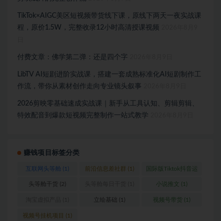
TikTok×AIGC美区短视频带货线下课，原线下两天一夜实战课
程，原价1.5W，完整收录12小时高清授课视频
2026年8月9
日
付费文章：佛学第二弹：还是四个字
2026年8月9日
LibTV AI短剧进阶实战课，搭建一套成熟标准化AI短剧制作工
作流，带你从素材创作走向专业镜头叙事
2026年8月9日
2026剪映零基础速成实战课｜新手从工具认知、剪辑剪辑、
特效配音到爆款短视频完整制作一站式教学
2026年8月9日
赚钱项目标签分类
互联网头等舱
(1)
前沿信息差社群
(1)
国际版Tiktok抖音运
营
(1)
头等舱干货
(2)
头等舱每日干货
(1)
小说推文
(1)
淘宝虚拟产品
(1)
立绘基础
(1)
视频号带货
(1)
视频号挂机项目
(1)