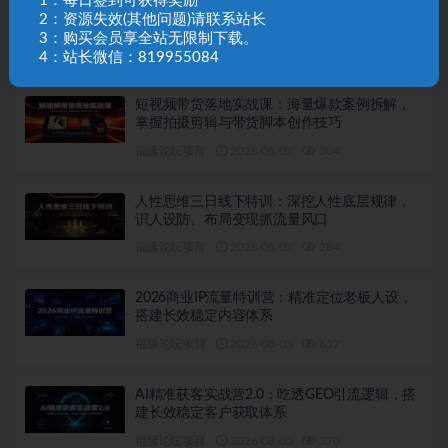
1：每日签到可获得奖励
中年社交破局指南：解读友谊衰退数据，理清
2：资源失效(其他问题)请联系站长
35岁后难交真心朋友的根源
3：购买会员享全站无限制下载。
福缘论坛项目
2026-08-06
228
4：站长微信：819955084
短视频带货落地实战课：海量爆款案例拆解，
掌握拍摄剪辑与带货脚本创作技巧
福缘论坛项目
2026-08-05
304
人性思维三日线下特训：深挖人性底层规律，
识人设防、布局变现抓流量风口
福缘论坛项目
2026-08-05
284
2026商业IP流量特训营：精准定位老板人设，
搭建长效稳定内容体系
福缘论坛项目
2026-08-05
657
AI精准获客实战营2.0：吃透GEO引流逻辑，搭
建长效稳定客户获取体系
福缘论坛项目
2026-08-05
270