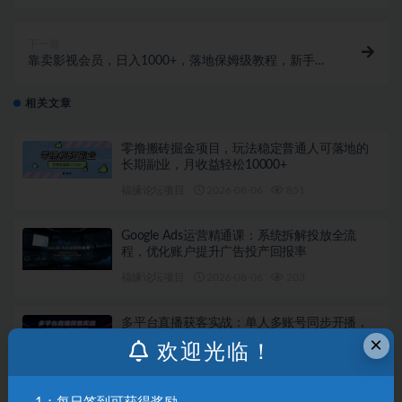
创，条条爆款，月入一万+
下一篇
靠卖影视会员，日入1000+，落地保姆级教程，新手可
学
相关文章
零撸搬砖掘金项目，玩法稳定普通人可落地的
长期副业，月收益轻松10000+
福缘论坛项目
2026-08-06
851
Google Ads运营精通课：系统拆解投放全流
程，优化账户提升广告投产回报率
福缘论坛项目
2026-08-06
203
多平台直播获客实战：单人多账号同步开播，
一份时间撬动多渠道精准流量
×
欢迎光临！
福缘论坛项目
2026-08-06
435