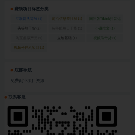
赚钱项目标签分类
互联网头等舱
(1)
前沿信息差社群
(1)
国际版Tiktok抖音运
营
(1)
头等舱干货
(2)
头等舱每日干货
(1)
小说推文
(1)
淘宝虚拟产品
(1)
立绘基础
(1)
视频号带货
(1)
视频号挂机项目
(1)
底部导航
免费副业项目资源
联系客服