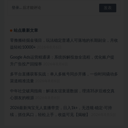
登录...
后才能评论
站点最新文章
零撸搬砖掘金项目，玩法稳定普通人可落地的长期副业，月收
益轻松10000+
2026年8月6日
Google Ads运营精通课：系统拆解投放全流程，优化账户提
升广告投产回报率
2026年8月6日
多平台直播获客实战：单人多账号同步开播，一份时间撬动多
渠道精准流量
2026年8月6日
中年社交破局指南：解读友谊衰退数据，理清35岁后难交真
心朋友的根源
2026年8月6日
2026最新淘宝无人直播带货，日入1k+，无违规·稳定·可持
续，抓住风口，轻松上手，收益可见【揭秘】
2026年8月5日