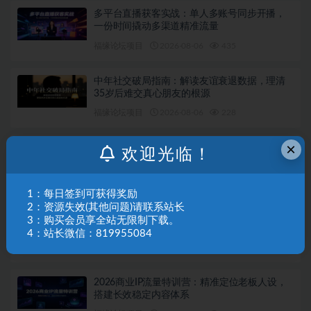
多平台直播获客实战：单人多账号同步开播，
一份时间撬动多渠道精准流量
福缘论坛项目
2026-08-06
435
中年社交破局指南：解读友谊衰退数据，理清
35岁后难交真心朋友的根源
福缘论坛项目
2026-08-06
228
×
短视频带货落地实战课：海量爆款案例拆解，
欢迎光临！
掌握拍摄剪辑与带货脚本创作技巧
福缘论坛项目
2026-08-05
304
1：每日签到可获得奖励
2：资源失效(其他问题)请联系站长
人性思维三日线下特训：深挖人性底层规律，
3：购买会员享全站无限制下载。
识人设防、布局变现抓流量风口
4：站长微信：819955084
福缘论坛项目
2026-08-05
284
2026商业IP流量特训营：精准定位老板人设，
搭建长效稳定内容体系