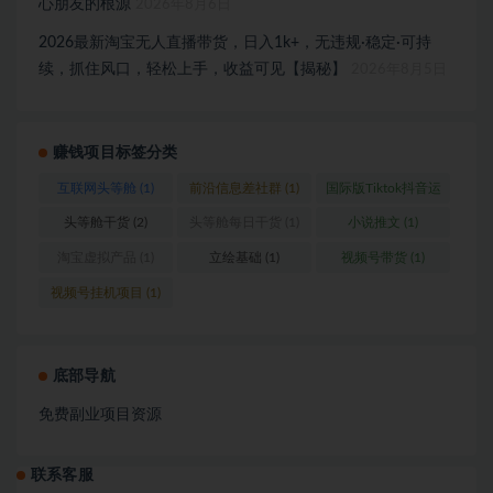
心朋友的根源
2026年8月6日
2026最新淘宝无人直播带货，日入1k+，无违规·稳定·可持
续，抓住风口，轻松上手，收益可见【揭秘】
2026年8月5日
赚钱项目标签分类
互联网头等舱
(1)
前沿信息差社群
(1)
国际版Tiktok抖音运
营
(1)
头等舱干货
(2)
头等舱每日干货
(1)
小说推文
(1)
淘宝虚拟产品
(1)
立绘基础
(1)
视频号带货
(1)
视频号挂机项目
(1)
底部导航
免费副业项目资源
联系客服