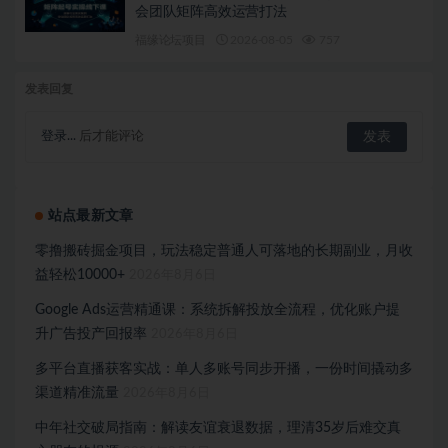
会团队矩阵高效运营打法
福缘论坛项目
2026-08-05
757
发表回复
登录...
后才能评论
站点最新文章
零撸搬砖掘金项目，玩法稳定普通人可落地的长期副业，月收
益轻松10000+
2026年8月6日
Google Ads运营精通课：系统拆解投放全流程，优化账户提
升广告投产回报率
2026年8月6日
多平台直播获客实战：单人多账号同步开播，一份时间撬动多
渠道精准流量
2026年8月6日
中年社交破局指南：解读友谊衰退数据，理清35岁后难交真