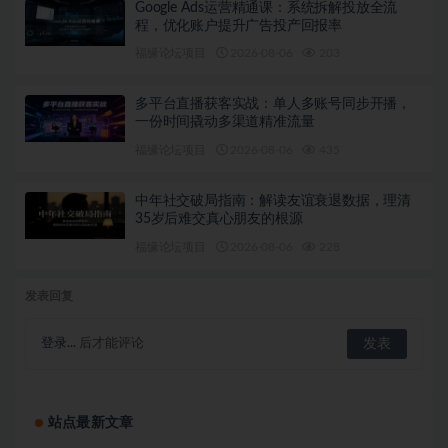
Google Ads运营精通课：系统拆解投放全流
程，优化账户提升广告投产回报率
福缘论坛项目
2026-08-06
203
多平台直播获客实战：单人多账号同步开播，
一份时间撬动多渠道精准流量
福缘论坛项目
2026-08-06
435
中年社交破局指南：解读友谊衰退数据，理清
35岁后难交真心朋友的根源
福缘论坛项目
2026-08-06
228
发表回复
登录...
后才能评论
站点最新文章