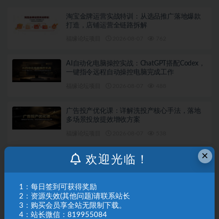
淘宝金牌运营实战特训：从选品推广落地爆款
打造，店铺运营全链路拆解
福缘论坛项目
2026-08-07
762
AI自动化电脑操控实战：ChatGPT搭配Codex，
一键指令远程自动操控电脑完成工作
福缘论坛项目
2026-08-07
488
广告投产优化课：详解洗投产核心手法，落地
多场景投放提效增收方案
福缘论坛项目
2026-08-07
538
×
欢迎光临！
新能源车行业深度解析：拆解产业崛起根源，
剖析行业内卷与海外贸易争端现状
福缘论坛项目
2026-08-07
686
1：每日签到可获得奖励
2：资源失效(其他问题)请联系站长
3：购买会员享全站无限制下载。
微信私域量化运营指南：搭建账号基建打造热
号，脱敏风控规避运营各类高危风险
4：站长微信：819955084