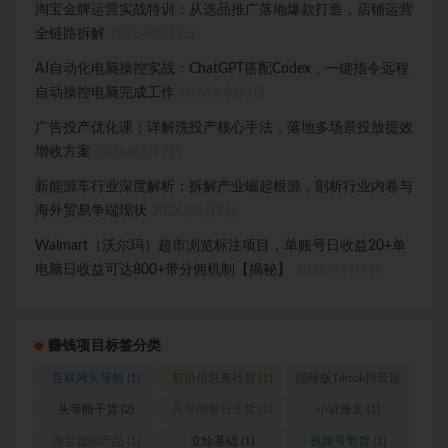
淘宝金牌运营实战特训：从选品推广落地爆款打造，店铺运营
全链路拆解
2026年8月7日
AI自动化电脑操控实战：ChatGPT搭配Codex，一键指令远程
自动操控电脑完成工作
2026年8月7日
广告投产优化课：详解洗投产核心手法，落地多场景投放提效
增收方案
2026年8月7日
新能源车行业深度解析：拆解产业崛起根源，剖析行业内卷与
海外贸易争端现状
2026年8月7日
Walmart（沃尔玛）超市浏览标注项目，单账号日收益20+单
电脑日收益可达800+带分佣机制【揭秘】
2026年8月6日
赚钱项目标签分类
互联网头等舱
(1)
前沿信息差社群
(1)
国际版Tiktok抖音运
营
(1)
头等舱干货
(2)
头等舱每日干货
(1)
小说推文
(1)
淘宝虚拟产品
(1)
立绘基础
(1)
视频号带货
(1)