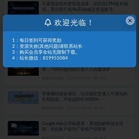
不露脸油管AI变现速成课：深挖高CPM盈利领
域，零出镜打造YouTube稳定收益账号
福缘论坛项目
2026-08-06
898
×
欢迎光临！
跨境建站实战必修课：Codex搭建WordPress站
点，关键词外链打造谷歌流量阵地
1：每日签到可获得奖励
2：资源失效(其他问题)请联系站长
福缘论坛项目
2026-08-06
950
3：购买会员享全站无限制下载。
4：站长微信：819955084
自媒体个人成长全能课：修炼镜头与语言功
底，巧用AI做内容打造个人自媒体IP
福缘论坛项目
2026-08-06
250
零撸搬砖掘金项目，玩法稳定普通人可落地的
长期副业，月收益轻松10000+
福缘论坛项目
2026-08-06
857
Google Ads运营精通课：系统拆解投放全流
程，优化账户提升广告投产回报率
福缘论坛项目
2026-08-06
203