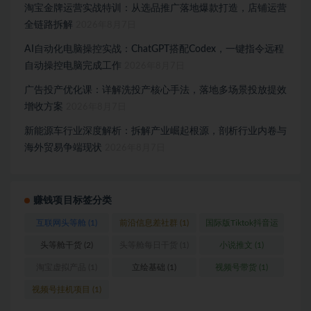
淘宝金牌运营实战特训：从选品推广落地爆款打造，店铺运营
全链路拆解
2026年8月7日
AI自动化电脑操控实战：ChatGPT搭配Codex，一键指令远程
自动操控电脑完成工作
2026年8月7日
广告投产优化课：详解洗投产核心手法，落地多场景投放提效
增收方案
2026年8月7日
新能源车行业深度解析：拆解产业崛起根源，剖析行业内卷与
海外贸易争端现状
2026年8月7日
赚钱项目标签分类
互联网头等舱
(1)
前沿信息差社群
(1)
国际版Tiktok抖音运
营
(1)
头等舱干货
(2)
头等舱每日干货
(1)
小说推文
(1)
淘宝虚拟产品
(1)
立绘基础
(1)
视频号带货
(1)
视频号挂机项目
(1)