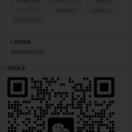
营
(1)
头等舱干货
(2)
头等舱每日干货
(1)
小说推文
(1)
淘宝虚拟产品
(1)
立绘基础
(1)
视频号带货
(1)
视频号挂机项目
(1)
底部导航
免费副业项目资源
联系客服