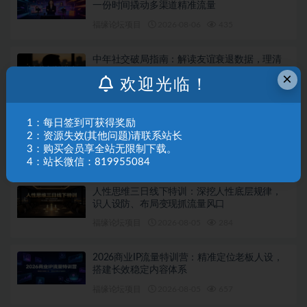
一份时间撬动多渠道精准流量
福缘论坛项目
2026-08-06
435
中年社交破局指南：解读友谊衰退数据，理清
35岁后难交真心朋友的根源
×
欢迎光临！
福缘论坛项目
2026-08-06
228
1：每日签到可获得奖励
短视频带货落地实战课：海量爆款案例拆解，
2：资源失效(其他问题)请联系站长
掌握拍摄剪辑与带货脚本创作技巧
3：购买会员享全站无限制下载。
福缘论坛项目
2026-08-05
304
4：站长微信：819955084
人性思维三日线下特训：深挖人性底层规律，
识人设防、布局变现抓流量风口
福缘论坛项目
2026-08-05
284
2026商业IP流量特训营：精准定位老板人设，
搭建长效稳定内容体系
福缘论坛项目
2026-08-05
657