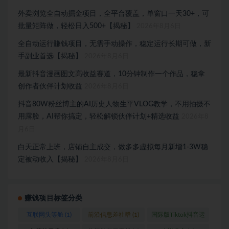
外卖浏览全自动掘金项目，全平台覆盖，单窗口一天30+，可
批量矩阵做，轻松日入500+【揭秘】
2026年8月6日
全自动运行賺钱项目，无需手动操作，稳定运行长期可做，新
手副业首选【揭秘】
2026年8月6日
最新抖音漫画图文高收益赛道，10分钟制作一个作品，稳拿
创作者伙伴计划收益
2026年8月6日
抖音80W粉丝博主的AI历史人物生平VLOG教学，不用拍摄不
用露脸，AI帮你搞定，轻松解锁伙伴计划+精选收益
2026年8
月6日
白天正常上班，店铺自主成交，做多多虚拟每月新增1-3W稳
定被动收入【揭秘】
2026年8月6日
赚钱项目标签分类
互联网头等舱
(1)
前沿信息差社群
(1)
国际版Tiktok抖音运