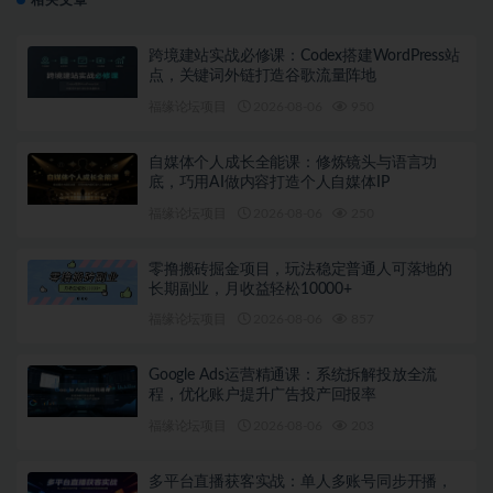
相关文章
跨境建站实战必修课：Codex搭建WordPress站
点，关键词外链打造谷歌流量阵地
福缘论坛项目
2026-08-06
950
自媒体个人成长全能课：修炼镜头与语言功
底，巧用AI做内容打造个人自媒体IP
福缘论坛项目
2026-08-06
250
零撸搬砖掘金项目，玩法稳定普通人可落地的
长期副业，月收益轻松10000+
福缘论坛项目
2026-08-06
857
Google Ads运营精通课：系统拆解投放全流
程，优化账户提升广告投产回报率
福缘论坛项目
2026-08-06
203
多平台直播获客实战：单人多账号同步开播，