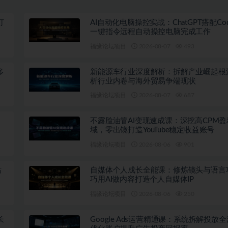
打
AI自动化电脑操控实战：ChatGPT搭配Co
一键指令远程自动操控电脑完成工作
福缘论坛项目
2026-08-07
493
多
新能源车行业深度解析：拆解产业崛起根
析行业内卷与海外贸易争端现状
福缘论坛项目
2026-08-07
687
不露脸油管AI变现速成课：深挖高CPM盈
域，零出镜打造YouTube稳定收益账号
福缘论坛项目
2026-08-06
901
站
自媒体个人成长全能课：修炼镜头与语言
巧用AI做内容打造个人自媒体IP
福缘论坛项目
2026-08-06
250
长
Google Ads运营精通课：系统拆解投放