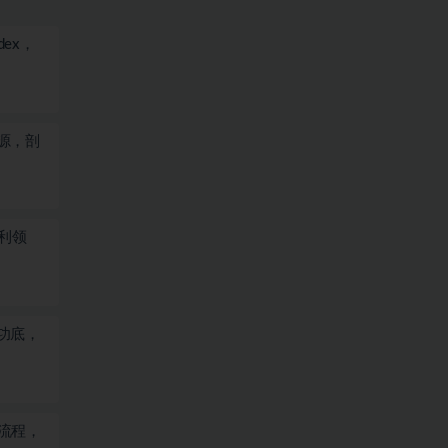
dex，
源，剖
利领
功底，
全流程，