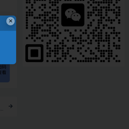
、
×
链接
游