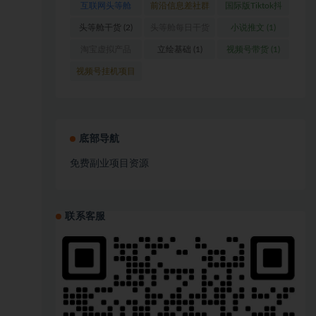
互联网头等舱
前沿信息差社群
国际版Tiktok抖
(1)
(1)
音运营
(1)
头等舱干货
(2)
头等舱每日干货
小说推文
(1)
(1)
淘宝虚拟产品
立绘基础
(1)
视频号带货
(1)
(1)
视频号挂机项目
(1)
底部导航
免费副业项目资源
联系客服