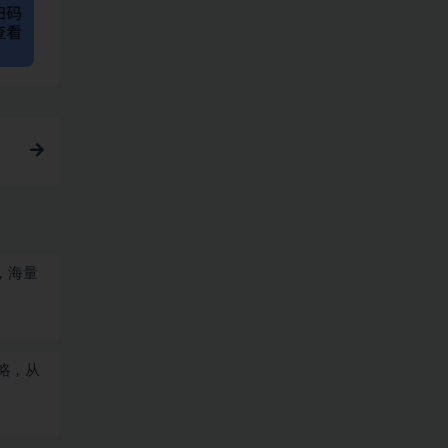
，海量
略，从