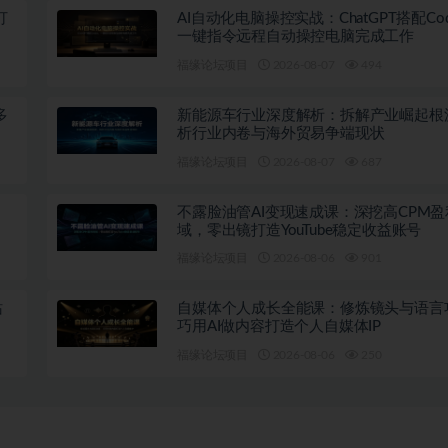
打
AI自动化电脑操控实战：ChatGPT搭配Co
一键指令远程自动操控电脑完成工作
福缘论坛项目
2026-08-07
494
多
新能源车行业深度解析：拆解产业崛起根
析行业内卷与海外贸易争端现状
福缘论坛项目
2026-08-07
687
不露脸油管AI变现速成课：深挖高CPM盈
域，零出镜打造YouTube稳定收益账号
福缘论坛项目
2026-08-06
901
站
自媒体个人成长全能课：修炼镜头与语言
巧用AI做内容打造个人自媒体IP
福缘论坛项目
2026-08-06
250