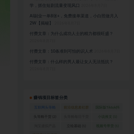
学，抓住短剧流量变现风口
2026年8月7日
AI副业一单8张+，免费接单渠道，小白照做月入
2W【揭秘】
2026年8月7日
付费文章：为什么成功人士的精力都很旺盛？
2026年8月7日
付费文章：10条准到可怕的识人术
2026年8月7日
付费文章：什么样的男人最让女人无法抵抗？
2026年8月7日
赚钱项目标签分类
互联网头等舱
前沿信息差社群
国际版Tiktok抖
(1)
(1)
音运营
(1)
头等舱干货
(2)
头等舱每日干货
小说推文
(1)
(1)
淘宝虚拟产品
立绘基础
(1)
视频号带货
(1)