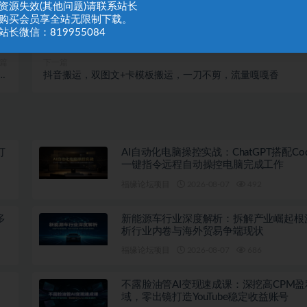
：资源失效(其他问题)请联系站长
：购买会员享全站无限制下载。
站长微信：819955084
篇
下一篇
图
抖音搬运，双图文+卡模板搬运，一刀不剪，流量嘎嘎香
）
打
AI自动化电脑操控实战：ChatGPT搭配Co
一键指令远程自动操控电脑完成工作
福缘论坛项目
2026-08-07
492
多
新能源车行业深度解析：拆解产业崛起根
析行业内卷与海外贸易争端现状
福缘论坛项目
2026-08-07
686
不露脸油管AI变现速成课：深挖高CPM盈
域，零出镜打造YouTube稳定收益账号