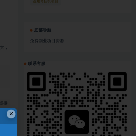
(1)
视频号挂机项目
(1)
底部导航
免费副业项目资源
大，
联系客服
、
链接
×