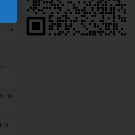
dex，
源，剖
利领