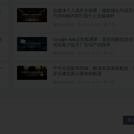
站
自媒体个人成长全能课：修炼镜头与语言
巧用AI做内容打造个人自媒体IP
福缘论坛项目
2026-08-06
250
长
Google Ads运营精通课：系统拆解投放
优化账户提升广告投产回报率
福缘论坛项目
2026-08-06
203
一
中年社交破局指南：解读友谊衰退数据，
岁后难交真心朋友的根源
福缘论坛项目
2026-08-06
228