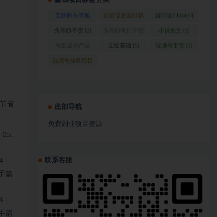
赚钱项目标签分类
互联网头等舱
前沿信息差社群
国际版Tiktok抖
(1)
(1)
音运营
(1)
头等舱干货
(2)
头等舱每日干货
小说推文
(1)
(1)
淘宝虚拟产品
立绘基础
(1)
视频号带货
(1)
(1)
视频号挂机项目
(1)
节省
底部导航
免费副业项目资源
05.
联系客服
4│
新手篇
4│
新手篇