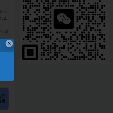
.运营
52.
1.课
×
、
链接