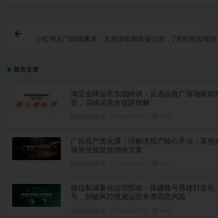
上一
小红书入门到精通课，无货源电商实操运营，7天时间实现快
变
相关文章
淘宝金牌运营实战特训：从选品推广落地爆款
造，店铺运营全链路拆解
福缘论坛项目
2026-08-07
764
广告投产优化课：详解洗投产核心手法，落地
场景投放提效增收方案
福缘论坛项目
2026-08-07
539
微信私域量化运营指南：搭建账号基建打造热
号，脱敏风控规避运营各类高危风险
福缘论坛项目
2026-08-06
442