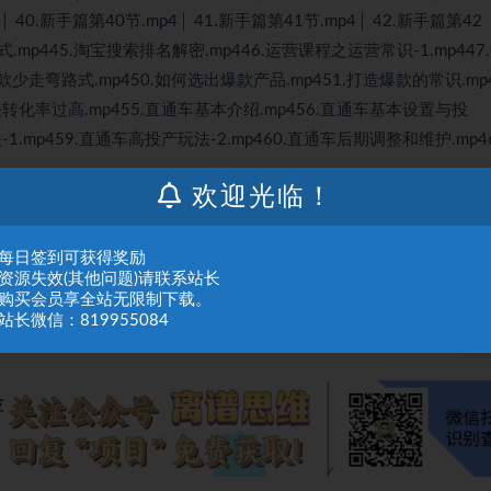
4│ 40.新手篇第40节.mp4│ 41.新手篇第41节.mp4│ 42.新手篇第42
公式.mp445.淘宝搜索排名解密.mp446.运营课程之运营常识-1.mp447
款少走弯路式.mp450.如何选出爆款产品.mp451.打造爆款的常识.mp4
决转化率过高.mp455.直通车基本介绍.mp456.直通车基本设置与投
1.mp459.直通车高投产玩法-2.mp460.直通车后期调整和维护.mp46
欢迎光临！
人或组织，在未征得本站同意时，禁止复制、盗用、采集、发布本站内容到任何网站
：每日签到可获得奖励
们进行处理。
：资源失效(其他问题)请联系站长
：购买会员享全站无限制下载。
站长微信：819955084