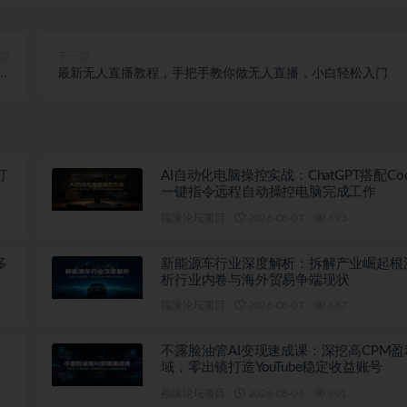
篇
下一篇
速
最新无人直播教程，手把手教你做无人直播，小白轻松入门
现
打
AI自动化电脑操控实战：ChatGPT搭配Co
一键指令远程自动操控电脑完成工作
福缘论坛项目
2026-08-07
493
多
新能源车行业深度解析：拆解产业崛起根
析行业内卷与海外贸易争端现状
福缘论坛项目
2026-08-07
687
不露脸油管AI变现速成课：深挖高CPM盈
域，零出镜打造YouTube稳定收益账号
福缘论坛项目
2026-08-06
901