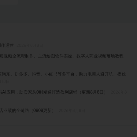
创作运营
2026年8月8日
门、短视频全流程制作、主流绘图软件实操、数字人商业视频落地教程
，覆盖淘系、拼多多、抖音、小红书等多平台，助力电商人避开坑、提效
8月8日
AI应用，助卖家从0到精通打造盈利店铺（更新8月8日）
2026年8
门店业绩的全链路（0808更新）
2026年8月8日