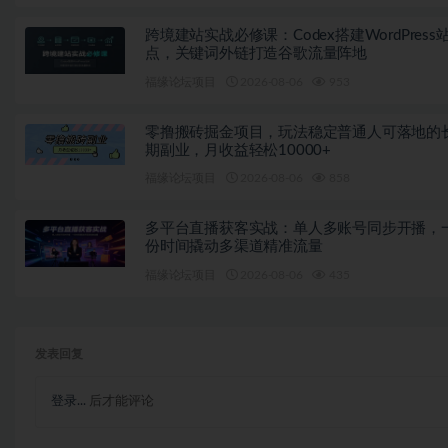
跨境建站实战必修课：Codex搭建WordPress
点，关键词外链打造谷歌流量阵地
福缘论坛项目
2026-08-06
953
零撸搬砖掘金项目，玩法稳定普通人可落地的
期副业，月收益轻松10000+
福缘论坛项目
2026-08-06
858
多平台直播获客实战：单人多账号同步开播，
份时间撬动多渠道精准流量
福缘论坛项目
2026-08-06
435
发表回复
登录...
后才能评论