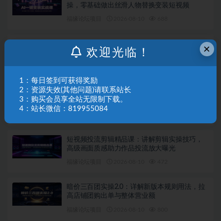
操，零基础做出丝滑人物替换变装短视频
福缘论坛项目
2026-08-10
688
游戏主播赚钱指南：拆解6种主流变现模式，普
×
欢迎光临！
通玩家不靠顶尖技术也能稳定直播增收
福缘论坛项目
2026-08-10
216
1：每日签到可获得奖励
2：资源失效(其他问题)请联系站长
故事IP全能剪辑创作课：从软件入门到成片制
3：购买会员享全站无限制下载。
作，实拍与AI配音结合快速打造优质内容
4：站长微信：819955084
福缘论坛项目
2026-08-10
362
短视频投流剪辑精品课：讲解剪辑实操技巧，
高级画面质感助力作品投流放大曝光
福缘论坛项目
2026-08-10
472
暗价三百团实操2.0：详解新版本规则用法，拉
高店铺团购出单与整体营业额
福缘论坛项目
2026-08-10
800