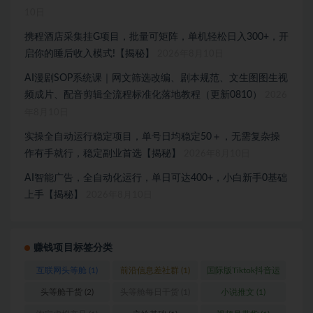
10日
携程酒店采集挂G项目，批量可矩阵，单机轻松日入300+，开
启你的睡后收入模式!【揭秘】
2026年8月10日
AI漫剧SOP系统课｜网文筛选改编、剧本规范、文生图图生视
频成片、配音剪辑全流程标准化落地教程（更新0810）
2026
年8月10日
实操全自动运行稳定项目，单号日均稳定50＋，无需复杂操
作有手就行，稳定副业首选【揭秘】
2026年8月10日
AI智能广告，全自动化运行，单日可达400+，小白新手0基础
上手【揭秘】
2026年8月10日
赚钱项目标签分类
互联网头等舱
(1)
前沿信息差社群
(1)
国际版Tiktok抖音运
营
(1)
头等舱干货
(2)
头等舱每日干货
(1)
小说推文
(1)