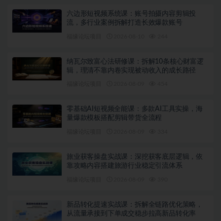
六边形短视频系统课：账号拍摄内容剪辑投
流，多行业案例拆解打造长效爆款账号
福缘论坛项目
2026-08-10
244
纳瓦尔致富心法研修课：拆解10条核心财富逻
辑，理清不靠内卷实现被动收入的成长路径
福缘论坛项目
2026-08-09
454
零基础AI短视频全能课：多款AI工具实操，海
量爆款模板搭配剪辑带货全流程
福缘论坛项目
2026-08-09
334
旅业获客操盘实战课：深挖获客底层逻辑，依
靠攻略内容搭建旅游行业稳定引流体系
福缘论坛项目
2026-08-09
390
新品转化提速实战课：拆解全链路优化策略，
从流量承接到下单成交稳步拉高新品转化率