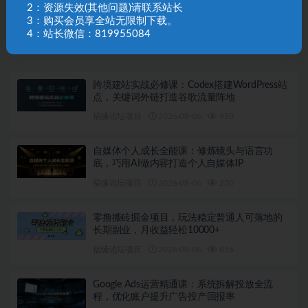
下一篇
2：资源失效(其他问题)请联系站长
营销成交必杀技：催眠/勾魂/读心/价格谈判/电话营销/
3：购买会员享全站无限制下载。
锁客黏人/破解犹豫成交
4：站长微信：819955084
相关文章
跨境建站实战必修课：Codex搭建WordPress站
点，关键词外链打造谷歌流量阵地
福缘论坛项目
2026-08-06
950
自媒体个人成长全能课：修炼镜头与语言功
底，巧用AI做内容打造个人自媒体IP
福缘论坛项目
2026-08-06
250
零撸搬砖掘金项目，玩法稳定普通人可落地的
长期副业，月收益轻松10000+
福缘论坛项目
2026-08-06
856
Google Ads运营精通课：系统拆解投放全流
程，优化账户提升广告投产回报率