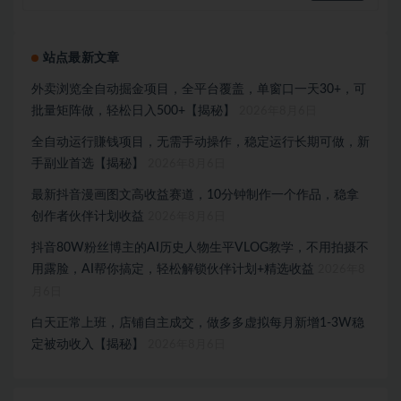
站点最新文章
外卖浏览全自动掘金项目，全平台覆盖，单窗口一天30+，可
批量矩阵做，轻松日入500+【揭秘】
2026年8月6日
全自动运行賺钱项目，无需手动操作，稳定运行长期可做，新
手副业首选【揭秘】
2026年8月6日
最新抖音漫画图文高收益赛道，10分钟制作一个作品，稳拿
创作者伙伴计划收益
2026年8月6日
抖音80W粉丝博主的AI历史人物生平VLOG教学，不用拍摄不
用露脸，AI帮你搞定，轻松解锁伙伴计划+精选收益
2026年8
月6日
白天正常上班，店铺自主成交，做多多虚拟每月新增1-3W稳
定被动收入【揭秘】
2026年8月6日