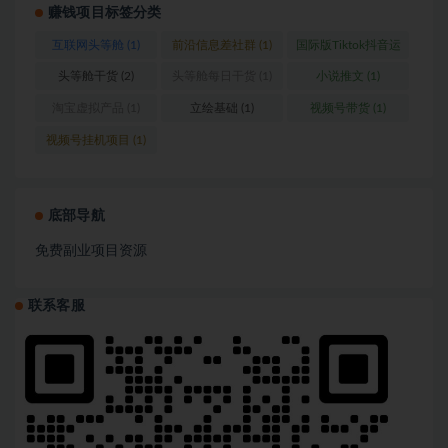
赚钱项目标签分类
互联网头等舱
(1)
前沿信息差社群
(1)
国际版Tiktok抖音运
营
(1)
头等舱干货
(2)
头等舱每日干货
(1)
小说推文
(1)
淘宝虚拟产品
(1)
立绘基础
(1)
视频号带货
(1)
视频号挂机项目
(1)
底部导航
免费副业项目资源
联系客服