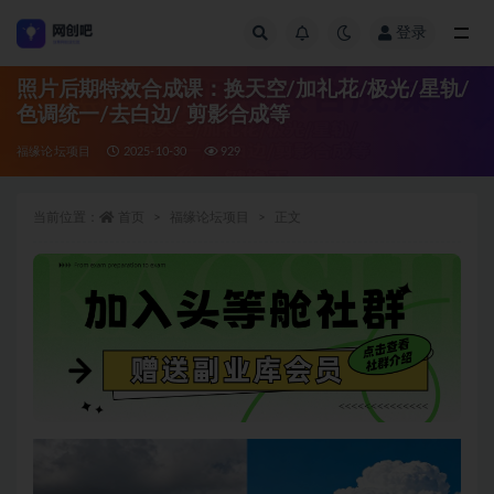
登录
全部
照片后期特效合成课：换天空/加礼花/极光/星轨/
色调统一/去白边/ 剪影合成等
福缘论坛项目
2025-10-30
929
当前位置：
首页
福缘论坛项目
正文