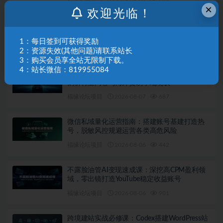
福缘论坛项目
2026-08-07
494
×
欢迎光临！
广告投产优化课：详解洗投产核心手法，落地
多场景投放提效增收方案
1：每日签到可获得奖励
福缘论坛项目
2026-08-07
539
2：资源失效(其他问题)请联系站长
3：购买会员享全站无限制下载。
4：站长微信：819955084
新能源车行业深度解析：拆解产业崛起根源，
剖析行业内卷与海外贸易争端现状
福缘论坛项目
2026-08-07
687
微信私域量化运营指南：搭建账号基建打造热
号，脱敏风控规避运营各类高危风险
福缘论坛项目
2026-08-06
442
不露脸油管AI变现速成课：深挖高CPM盈利领
域，零出镜打造YouTube稳定收益账号
福缘论坛项目
2026-08-06
901
跨境建站实战必修课：Codex搭建WordPress站