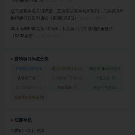
（更新08月08日）
2026年8月8日
亚马逊实操通关训练营，直播实战教学与AI应用，助卖家从0
到精通打造盈利店铺（更新8月8日）
2026年8月8日
30天同城IP训练营2026年，从流量到门店业绩的全链路
（0808更新）
2026年8月8日
赚钱项目标签分类
互联网头等舱
(1)
前沿信息差社群
(1)
国际版Tiktok抖音运
营
(1)
头等舱干货
(2)
头等舱每日干货
(1)
小说推文
(1)
淘宝虚拟产品
(1)
立绘基础
(1)
视频号带货
(1)
视频号挂机项目
(1)
底部导航
免费副业项目资源