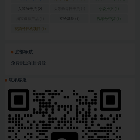
营
(1)
头等舱干货
(2)
头等舱每日干货
(1)
小说推文
(1)
淘宝虚拟产品
(1)
立绘基础
(1)
视频号带货
(1)
视频号挂机项目
(1)
底部导航
免费副业项目资源
联系客服