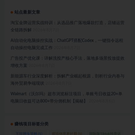
站点最新文章
淘宝金牌运营实战特训：从选品推广落地爆款打造，店铺运营
全链路拆解
2026年8月7日
AI自动化电脑操控实战：ChatGPT搭配Codex，一键指令远程
自动操控电脑完成工作
2026年8月7日
广告投产优化课：详解洗投产核心手法，落地多场景投放提效
增收方案
2026年8月7日
新能源车行业深度解析：拆解产业崛起根源，剖析行业内卷与
海外贸易争端现状
2026年8月7日
Walmart（沃尔玛）超市浏览标注项目，单账号日收益20+单
电脑日收益可达800+带分佣机制【揭秘】
2026年8月6日
赚钱项目标签分类
互联网头等舱
(1)
前沿信息差社群
(1)
国际版Tiktok抖音运