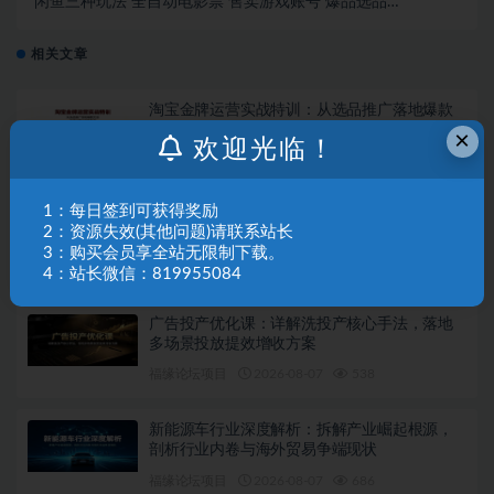
闲鱼三种玩法 全自动电影票 售卖游戏账号 爆品选品库
训练营
相关文章
淘宝金牌运营实战特训：从选品推广落地爆款
打造，店铺运营全链路拆解
×
欢迎光临！
福缘论坛项目
2026-08-07
762
1：每日签到可获得奖励
AI自动化电脑操控实战：ChatGPT搭配Codex，
2：资源失效(其他问题)请联系站长
一键指令远程自动操控电脑完成工作
3：购买会员享全站无限制下载。
福缘论坛项目
2026-08-07
488
4：站长微信：819955084
广告投产优化课：详解洗投产核心手法，落地
多场景投放提效增收方案
福缘论坛项目
2026-08-07
538
新能源车行业深度解析：拆解产业崛起根源，
剖析行业内卷与海外贸易争端现状
福缘论坛项目
2026-08-07
686