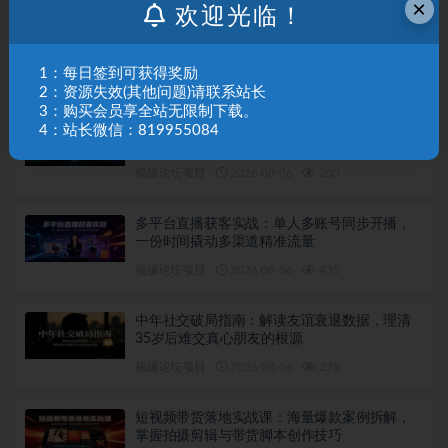
×
欢迎光临！
零撸搬砖掘金项目，玩法稳定普通人可落地的
长期副业，月收益轻松10000+
1：每日签到可获得奖励
福缘论坛项目
2026-08-06
856
2：资源失效(其他问题)请联系站长
3：购买会员享全站无限制下载。
Google Ads运营精通课：系统拆解投放全流
4：站长微信：819955084
程，优化账户提升广告投产回报率
福缘论坛项目
2026-08-06
203
多平台直播获客实战：单人多账号同步开播，
一份时间撬动多渠道精准流量
福缘论坛项目
2026-08-06
435
中年社交破局指南：解读友谊衰退数据，理清
35岁后难交真心朋友的根源
福缘论坛项目
2026-08-06
228
短视频带货落地实战课：海量爆款案例拆解，
掌握拍摄剪辑与带货脚本创作技巧