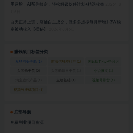
用露脸，AI帮你搞定，轻松解锁伙伴计划+精选收益
2026年8
月6日
白天正常上班，店铺自主成交，做多多虚拟每月新增1-3W稳
定被动收入【揭秘】
2026年8月6日
赚钱项目标签分类
互联网头等舱
(1)
前沿信息差社群
(1)
国际版Tiktok抖音运
营
(1)
头等舱干货
(2)
头等舱每日干货
(1)
小说推文
(1)
淘宝虚拟产品
(1)
立绘基础
(1)
视频号带货
(1)
视频号挂机项目
(1)
底部导航
免费副业项目资源