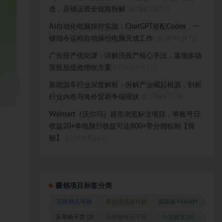
造，店铺运营全链路拆解
2026年8月7日
AI自动化电脑操控实战：ChatGPT搭配Codex，一
键指令远程自动操控电脑完成工作
2026年8月7日
广告投产优化课：详解洗投产核心手法，落地多场
景投放提效增收方案
2026年8月7日
新能源车行业深度解析：拆解产业崛起根源，剖析
行业内卷与海外贸易争端现状
2026年8月7日
Walmart（沃尔玛）超市浏览标注项目，单账号日
收益20+单电脑日收益可达800+带分佣机制【揭
秘】
2026年8月6日
赚钱项目标签分类
互联网头等舱
前沿信息差社群
国际版Tiktok抖
(1)
(1)
音运营
(1)
头等舱干货
(2)
头等舱每日干货
小说推文
(1)