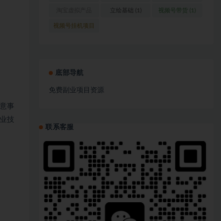
(1)
淘宝虚拟产品
立绘基础
(1)
视频号带货
(1)
(1)
视频号挂机项目
(1)
底部导航
免费副业项目资源
意事
业技
联系客服