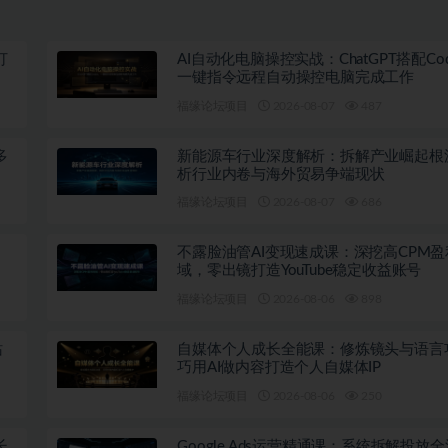
打
AI自动化电脑操控实战：ChatGPT搭配Co
一键指令远程自动操控电脑完成工作
福缘论坛项目
2026-08-07
487
多
新能源车行业深度解析：拆解产业崛起根
析行业内卷与海外贸易争端现状
福缘论坛项目
2026-08-07
686
不露脸油管AI变现速成课：深挖高CPM盈
域，零出镜打造YouTube稳定收益账号
福缘论坛项目
2026-08-06
898
站
自媒体个人成长全能课：修炼镜头与语言
巧用AI做内容打造个人自媒体IP
福缘论坛项目
2026-08-06
250
长
Google Ads运营精通课：系统拆解投放