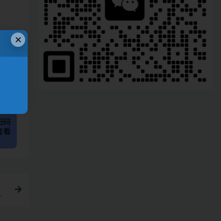
×
、
链接
规