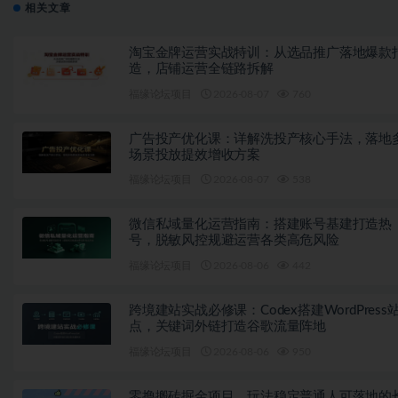
相关文章
淘宝金牌运营实战特训：从选品推广落地爆款
造，店铺运营全链路拆解
福缘论坛项目
2026-08-07
760
广告投产优化课：详解洗投产核心手法，落地
场景投放提效增收方案
福缘论坛项目
2026-08-07
538
微信私域量化运营指南：搭建账号基建打造热
号，脱敏风控规避运营各类高危风险
福缘论坛项目
2026-08-06
442
跨境建站实战必修课：Codex搭建WordPress
点，关键词外链打造谷歌流量阵地
福缘论坛项目
2026-08-06
950
零撸搬砖掘金项目，玩法稳定普通人可落地的