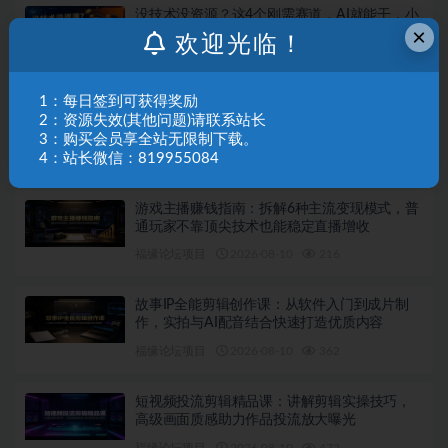
没技术没资源？这4个刚需赛道，AI就能干，小
×
白照做月入2W
欢迎光临！
福缘论坛项目
2026-08-10
736
1：每日签到可获得奖励
AI一键变装实战课：即梦搭配可灵AI工具实
2：资源失效(其他问题)请联系站长
操，零基础做出丝滑人物替换变装短视频
3：购买会员享全站无限制下载。
4：站长微信：819955084
福缘论坛项目
2026-08-10
688
游戏主播赚钱指南：拆解6种主流变现模式，普
通玩家不靠顶尖技术也能稳定直播增收
福缘论坛项目
2026-08-10
216
故事IP全能剪辑创作课：从软件入门到成片制
作，实拍与AI配音结合快速打造优质内容
福缘论坛项目
2026-08-10
362
短视频投流剪辑精品课：讲解剪辑实操技巧，
高级画面质感助力作品投流放大曝光
福缘论坛项目
2026-08-10
472