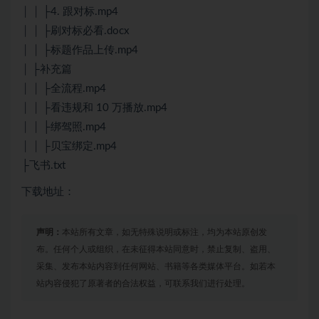
│ │ ├4. 跟对标.mp4
│ │ ├刷对标必看.docx
│ │ ├标题作品上传.mp4
│ ├补充篇
│ │ ├全流程.mp4
│ │ ├看违规和 10 万播放.mp4
│ │ ├绑驾照.mp4
│ │ ├贝宝绑定.mp4
├飞书.txt
下载地址：
声明：
本站所有文章，如无特殊说明或标注，均为本站原创发
布。任何个人或组织，在未征得本站同意时，禁止复制、盗用、
采集、发布本站内容到任何网站、书籍等各类媒体平台。如若本
站内容侵犯了原著者的合法权益，可联系我们进行处理。