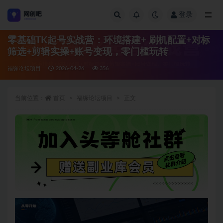
登录
全部
零基础TK起号实战营：环境搭建+ 刷机配置+对标
筛选+剪辑实操+账号变现，零门槛玩转
福缘论坛项目
2026-04-26
356
当前位置：
首页
福缘论坛项目
正文