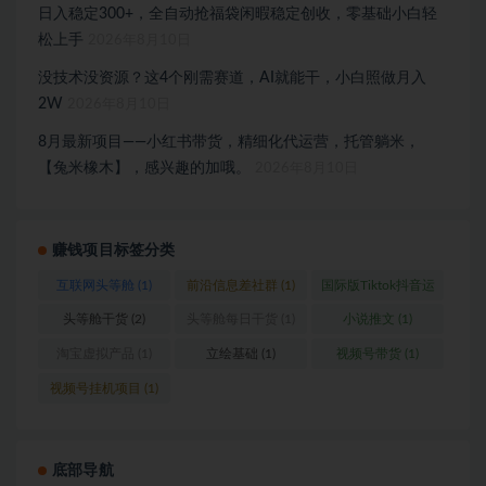
日入稳定300+，全自动抢福袋闲暇稳定创收，零基础小白轻
松上手
2026年8月10日
没技术没资源？这4个刚需赛道，AI就能干，小白照做月入
2W
2026年8月10日
8月最新项目——小红书带货，精细化代运营，托管躺米，
【兔米橡木】，感兴趣的加哦。
2026年8月10日
赚钱项目标签分类
互联网头等舱
(1)
前沿信息差社群
(1)
国际版Tiktok抖音运
营
(1)
头等舱干货
(2)
头等舱每日干货
(1)
小说推文
(1)
淘宝虚拟产品
(1)
立绘基础
(1)
视频号带货
(1)
视频号挂机项目
(1)
底部导航