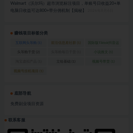
Walmart（沃尔玛）超市浏览标注项目，单账号日收益20+单
电脑日收益可达800+带分佣机制【揭秘】
2026年8月6日
赚钱项目标签分类
互联网头等舱
(1)
前沿信息差社群
(1)
国际版Tiktok抖音运
营
(1)
头等舱干货
(2)
头等舱每日干货
(1)
小说推文
(1)
淘宝虚拟产品
(1)
立绘基础
(1)
视频号带货
(1)
视频号挂机项目
(1)
底部导航
免费副业项目资源
联系客服