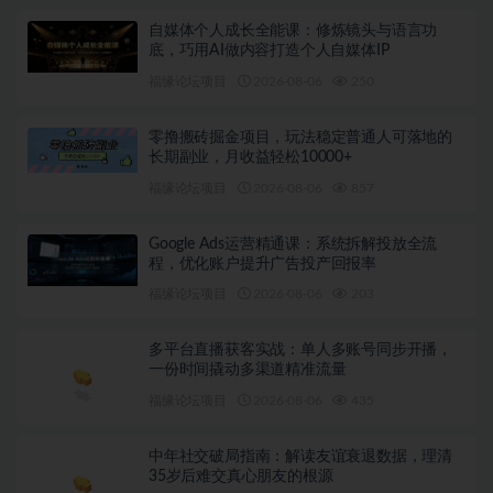
自媒体个人成长全能课：修炼镜头与语言功
底，巧用AI做内容打造个人自媒体IP
福缘论坛项目
2026-08-06
250
零撸搬砖掘金项目，玩法稳定普通人可落地的
长期副业，月收益轻松10000+
福缘论坛项目
2026-08-06
857
Google Ads运营精通课：系统拆解投放全流
程，优化账户提升广告投产回报率
福缘论坛项目
2026-08-06
203
多平台直播获客实战：单人多账号同步开播，
一份时间撬动多渠道精准流量
福缘论坛项目
2026-08-06
435
中年社交破局指南：解读友谊衰退数据，理清
35岁后难交真心朋友的根源