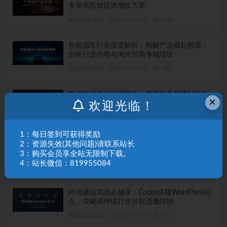
多场景投放提效增收方案
福缘论坛项目
2026-08-07
538
新能源车行业深度解析：拆解产业崛起根源，
剖析行业内卷与海外贸易争端现状
福缘论坛项目
2026-08-07
686
微信私域量化运营指南：搭建账号基建打造热
×
号，脱敏风控规避运营各类高危风险
欢迎光临！
福缘论坛项目
2026-08-06
442
1：每日签到可获得奖励
不露脸油管AI变现速成课：深挖高CPM盈利领
2：资源失效(其他问题)请联系站长
域，零出镜打造YouTube稳定收益账号
3：购买会员享全站无限制下载。
4：站长微信：819955084
福缘论坛项目
2026-08-06
898
跨境建站实战必修课：Codex搭建WordPress站
点，关键词外链打造谷歌流量阵地
福缘论坛项目
2026-08-06
950