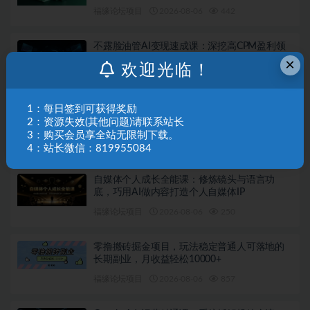
福缘论坛项目
2026-08-06
442
不露脸油管AI变现速成课：深挖高CPM盈利领
域，零出镜打造YouTube稳定收益账号
×
欢迎光临！
福缘论坛项目
2026-08-06
898
1：每日签到可获得奖励
跨境建站实战必修课：Codex搭建WordPress站
2：资源失效(其他问题)请联系站长
点，关键词外链打造谷歌流量阵地
3：购买会员享全站无限制下载。
福缘论坛项目
2026-08-06
950
4：站长微信：819955084
自媒体个人成长全能课：修炼镜头与语言功
底，巧用AI做内容打造个人自媒体IP
福缘论坛项目
2026-08-06
250
零撸搬砖掘金项目，玩法稳定普通人可落地的
长期副业，月收益轻松10000+
福缘论坛项目
2026-08-06
857