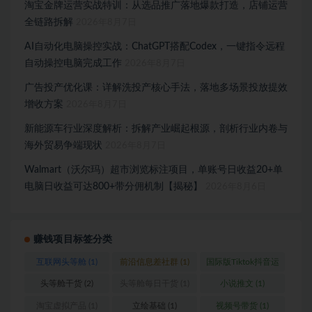
淘宝金牌运营实战特训：从选品推广落地爆款打造，店铺运营
全链路拆解
2026年8月7日
AI自动化电脑操控实战：ChatGPT搭配Codex，一键指令远程
自动操控电脑完成工作
2026年8月7日
广告投产优化课：详解洗投产核心手法，落地多场景投放提效
增收方案
2026年8月7日
新能源车行业深度解析：拆解产业崛起根源，剖析行业内卷与
海外贸易争端现状
2026年8月7日
Walmart（沃尔玛）超市浏览标注项目，单账号日收益20+单
电脑日收益可达800+带分佣机制【揭秘】
2026年8月6日
赚钱项目标签分类
互联网头等舱
(1)
前沿信息差社群
(1)
国际版Tiktok抖音运
营
(1)
头等舱干货
(2)
头等舱每日干货
(1)
小说推文
(1)
淘宝虚拟产品
(1)
立绘基础
(1)
视频号带货
(1)