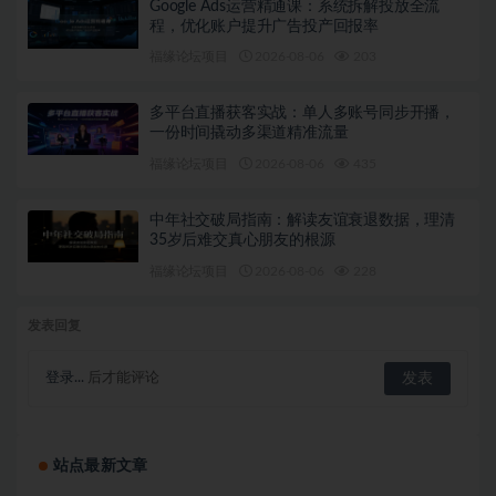
Google Ads运营精通课：系统拆解投放全流
程，优化账户提升广告投产回报率
福缘论坛项目
2026-08-06
203
多平台直播获客实战：单人多账号同步开播，
一份时间撬动多渠道精准流量
福缘论坛项目
2026-08-06
435
中年社交破局指南：解读友谊衰退数据，理清
35岁后难交真心朋友的根源
福缘论坛项目
2026-08-06
228
发表回复
登录...
后才能评论
站点最新文章