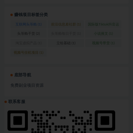
赚钱项目标签分类
互联网头等舱
(1)
前沿信息差社群
(1)
国际版Tiktok抖音运
营
(1)
头等舱干货
(2)
头等舱每日干货
(1)
小说推文
(1)
淘宝虚拟产品
(1)
立绘基础
(1)
视频号带货
(1)
视频号挂机项目
(1)
底部导航
免费副业项目资源
联系客服