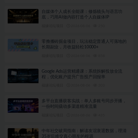
自媒体个人成长全能课：修炼镜头与语言功
底，巧用AI做内容打造个人自媒体IP
福缘论坛项目
2026-08-06
250
零撸搬砖掘金项目，玩法稳定普通人可落地的
长期副业，月收益轻松10000+
福缘论坛项目
2026-08-06
858
Google Ads运营精通课：系统拆解投放全流
程，优化账户提升广告投产回报率
福缘论坛项目
2026-08-06
203
多平台直播获客实战：单人多账号同步开播，
一份时间撬动多渠道精准流量
福缘论坛项目
2026-08-06
435
中年社交破局指南：解读友谊衰退数据，理清
35岁后难交真心朋友的根源