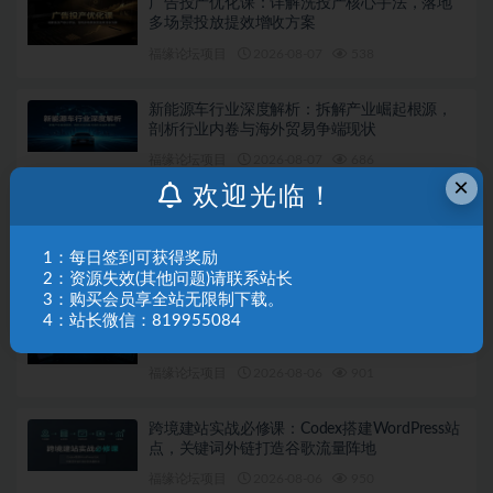
广告投产优化课：详解洗投产核心手法，落地
多场景投放提效增收方案
福缘论坛项目
2026-08-07
538
新能源车行业深度解析：拆解产业崛起根源，
剖析行业内卷与海外贸易争端现状
福缘论坛项目
2026-08-07
686
×
欢迎光临！
微信私域量化运营指南：搭建账号基建打造热
号，脱敏风控规避运营各类高危风险
1：每日签到可获得奖励
福缘论坛项目
2026-08-06
442
2：资源失效(其他问题)请联系站长
3：购买会员享全站无限制下载。
4：站长微信：819955084
不露脸油管AI变现速成课：深挖高CPM盈利领
域，零出镜打造YouTube稳定收益账号
福缘论坛项目
2026-08-06
901
跨境建站实战必修课：Codex搭建WordPress站
点，关键词外链打造谷歌流量阵地
福缘论坛项目
2026-08-06
950