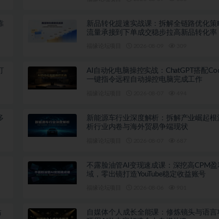
靠
新品转化提速实战课：拆解全链路优化策
流量承接到下单成交稳步拉高新品转化率
福缘论坛项目
2026-08-09
309
打
AI自动化电脑操控实战：ChatGPT搭配Co
一键指令远程自动操控电脑完成工作
福缘论坛项目
2026-08-07
494
多
新能源车行业深度解析：拆解产业崛起根
析行业内卷与海外贸易争端现状
福缘论坛项目
2026-08-07
687
不露脸油管AI变现速成课：深挖高CPM盈
域，零出镜打造YouTube稳定收益账号
福缘论坛项目
2026-08-06
901
站
自媒体个人成长全能课：修炼镜头与语言