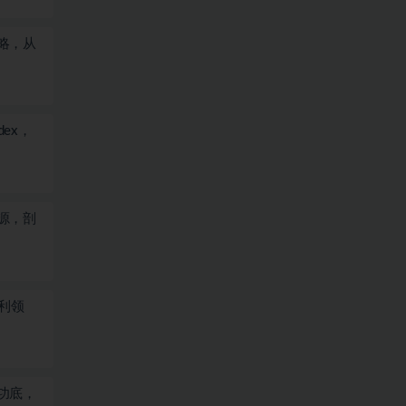
略，从
dex，
源，剖
利领
功底，