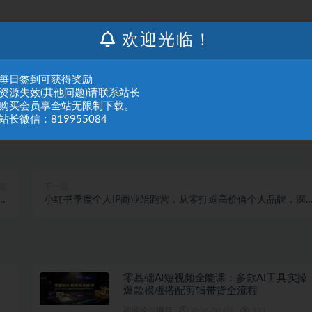
欢迎光临！
：每日签到可获得奖励
：资源失效(其他问题)请联系站长
：购买会员享全站无限制下载。
站长微信：819955084
篇
下一篇
，
小红书季度个人IP商业陪跑营，从零打造高价值个人品牌，深
程
流量变现实现百万商业价值
零基础AI短视频全能课：多款AI工具实操
爆款模板搭配剪辑带货全流程
福缘论坛项目
2026-08-09
333