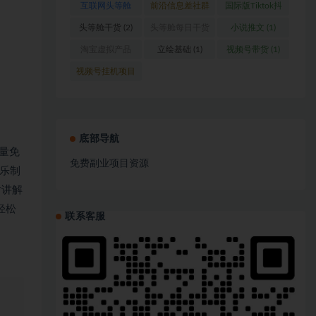
互联网头等舱
前沿信息差社群
国际版Tiktok抖
(1)
(1)
音运营
(1)
头等舱干货
(2)
头等舱每日干货
小说推文
(1)
(1)
淘宝虚拟产品
立绘基础
(1)
视频号带货
(1)
(1)
视频号挂机项目
(1)
底部导航
海量免
免费副业项目资源
乐制
时讲解
轻松
联系客服
、