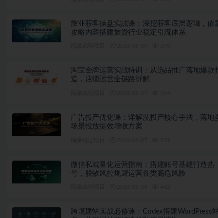
旅业获客操盘实战课：深挖获客底层逻辑，依
攻略内容搭建旅游行业稳定引流体系
福缘论坛项目
2026-08-09
390
淘宝金牌运营实战特训：从选品推广落地爆款
造，店铺运营全链路拆解
福缘论坛项目
2026-08-07
764
广告投产优化课：详解洗投产核心手法，落地
场景投放提效增收方案
福缘论坛项目
2026-08-07
539
微信私域量化运营指南：搭建账号基建打造热
号，脱敏风控规避运营各类高危风险
福缘论坛项目
2026-08-06
442
跨境建站实战必修课：Codex搭建WordPress