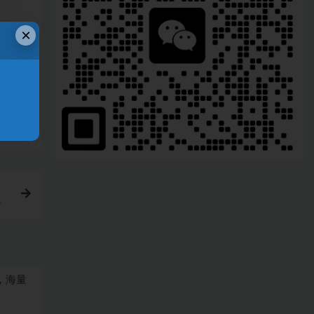
×
链接
耕
，海量