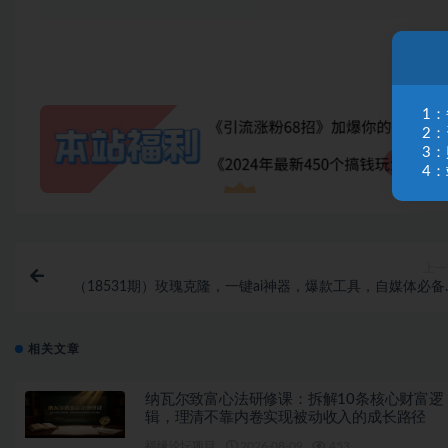
1
2
3
4：
上一
（18531期）玫瑰克隆，一键ai神器，爆款工具，自媒体必备
60多个功能的详细教
相关文章
纳瓦尔致富心法研修课：拆解10条核心财富逻
辑，理清不靠内卷实现被动收入的成长路径
福缘论坛项目
2026-08-09
453