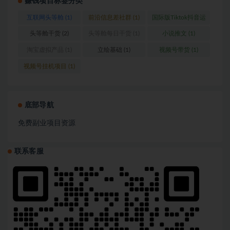
赚钱项目标签分类
互联网头等舱
(1)
前沿信息差社群
(1)
国际版Tiktok抖音运
营
(1)
头等舱干货
(2)
头等舱每日干货
(1)
小说推文
(1)
淘宝虚拟产品
(1)
立绘基础
(1)
视频号带货
(1)
视频号挂机项目
(1)
底部导航
免费副业项目资源
联系客服