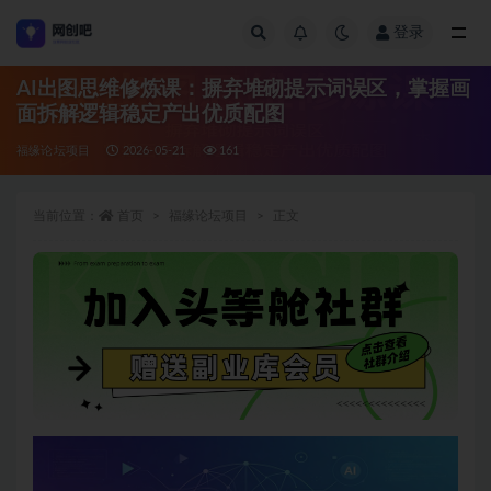
登录
全部
AI出图思维修炼课：摒弃堆砌提示词误区，掌握画
面拆解逻辑稳定产出优质配图
福缘论坛项目
2026-05-21
161
当前位置：
首页
福缘论坛项目
正文