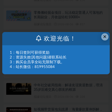
福缘论坛项目
2026-08-06
250
零撸搬砖掘金项目，玩法稳定普通人可落地的
长期副业，月收益轻松10000+
福缘论坛项目
2026-08-06
857
×
Google Ads运营精通课：系统拆解投放全流
欢迎光临！
程，优化账户提升广告投产回报率
福缘论坛项目
2026-08-06
203
1：每日签到可获得奖励
2：资源失效(其他问题)请联系站长
多平台直播获客实战：单人多账号同步开播，
3：购买会员享全站无限制下载。
一份时间撬动多渠道精准流量
4：站长微信：819955084
福缘论坛项目
2026-08-06
435
中年社交破局指南：解读友谊衰退数据，理清
35岁后难交真心朋友的根源
福缘论坛项目
2026-08-06
228
短视频带货落地实战课：海量爆款案例拆解，