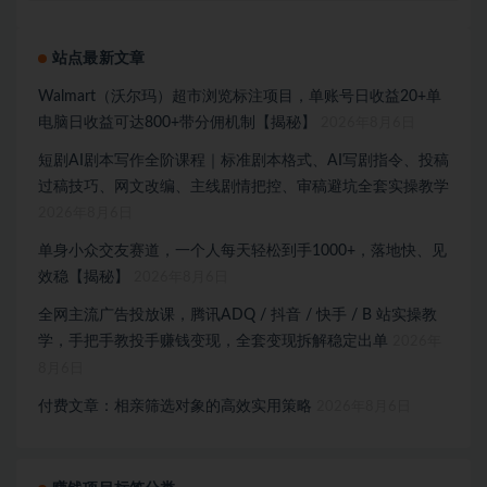
站点最新文章
Walmart（沃尔玛）超市浏览标注项目，单账号日收益20+单
电脑日收益可达800+带分佣机制【揭秘】
2026年8月6日
短剧AI剧本写作全阶课程｜标准剧本格式、AI写剧指令、投稿
过稿技巧、网文改编、主线剧情把控、审稿避坑全套实操教学
2026年8月6日
单身小众交友赛道，一个人每天轻松到手1000+，落地快、见
效稳【揭秘】
2026年8月6日
全网主流广告投放课，腾讯ADQ / 抖音 / 快手 / B 站实操教
学，手把手教投手赚钱变现，全套变现拆解稳定出单
2026年
8月6日
付费文章：相亲筛选对象的高效实用策略
2026年8月6日