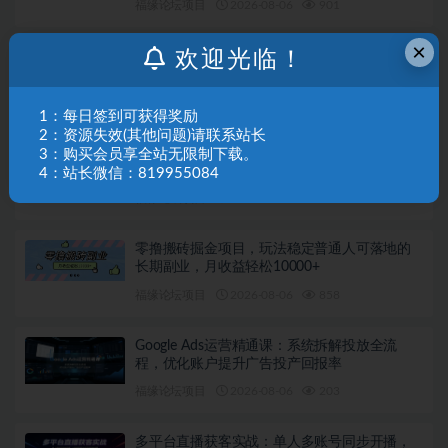
福缘论坛项目
2026-08-06
901
×
欢迎光临！
跨境建站实战必修课：Codex搭建WordPress站
点，关键词外链打造谷歌流量阵地
福缘论坛项目
2026-08-06
953
1：每日签到可获得奖励
2：资源失效(其他问题)请联系站长
自媒体个人成长全能课：修炼镜头与语言功
3：购买会员享全站无限制下载。
底，巧用AI做内容打造个人自媒体IP
4：站长微信：819955084
福缘论坛项目
2026-08-06
250
零撸搬砖掘金项目，玩法稳定普通人可落地的
长期副业，月收益轻松10000+
福缘论坛项目
2026-08-06
858
Google Ads运营精通课：系统拆解投放全流
程，优化账户提升广告投产回报率
福缘论坛项目
2026-08-06
203
多平台直播获客实战：单人多账号同步开播，