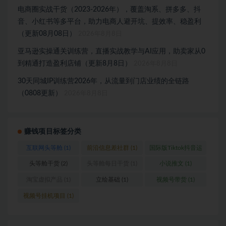
电商圈实战干货（2023-2026年），覆盖淘系、拼多多、抖
音、小红书等多平台，助力电商人避开坑、提效率、稳盈利
（更新08月08日）
2026年8月8日
亚马逊实操通关训练营，直播实战教学与AI应用，助卖家从0
到精通打造盈利店铺（更新8月8日）
2026年8月8日
30天同城IP训练营2026年，从流量到门店业绩的全链路
（0808更新）
2026年8月8日
赚钱项目标签分类
互联网头等舱
(1)
前沿信息差社群
(1)
国际版Tiktok抖音运
营
(1)
头等舱干货
(2)
头等舱每日干货
(1)
小说推文
(1)
淘宝虚拟产品
(1)
立绘基础
(1)
视频号带货
(1)
视频号挂机项目
(1)