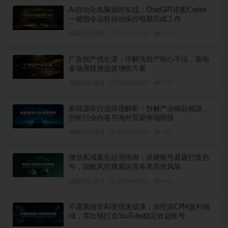
AI自动化电脑操控实战：ChatGPT搭配Codex，
一键指令远程自动操控电脑完成工作
福缘论坛项目
2026-08-07
493
广告投产优化课：详解洗投产核心手法，落地
多场景投放提效增收方案
福缘论坛项目
2026-08-07
539
新能源车行业深度解析：拆解产业崛起根源，
剖析行业内卷与海外贸易争端现状
福缘论坛项目
2026-08-07
687
微信私域量化运营指南：搭建账号基建打造热
号，脱敏风控规避运营各类高危风险
福缘论坛项目
2026-08-06
442
不露脸油管AI变现速成课：深挖高CPM盈利领
域，零出镜打造YouTube稳定收益账号