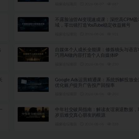
福缘论坛项目
2026-08-07
687
不露脸油管AI变现速成课：深挖高CPM盈
域，零出镜打造YouTube稳定收益账号
福缘论坛项目
2026-08-06
901
站
自媒体个人成长全能课：修炼镜头与语言
巧用AI做内容打造个人自媒体IP
福缘论坛项目
2026-08-06
250
长
Google Ads运营精通课：系统拆解投放
优化账户提升广告投产回报率
福缘论坛项目
2026-08-06
203
一
中年社交破局指南：解读友谊衰退数据，
岁后难交真心朋友的根源
福缘论坛项目
2026-08-06
228