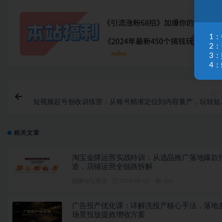
1
2
3
4：
上一
短视频起号创收训练营：从账号精准定位到内容量产，玩转短
频带货高效变
相关文章
淘宝金牌运营实战特训：从选品推广落地爆款
造，店铺运营全链路拆解
福缘论坛项目
2026-08-07
764
广告投产优化课：详解洗投产核心手法，落地
场景投放提效增收方案