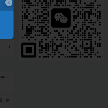
×
期
dex，
源，剖