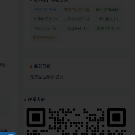
赚钱项目标签分类
互联网头等舱
前沿信息差社群
国际版Tiktok抖
(1)
(1)
音运营
(1)
头等舱干货
(2)
头等舱每日干货
小说推文
(1)
(1)
淘宝虚拟产品
立绘基础
(1)
视频号带货
(1)
(1)
视频号挂机项目
(1)
职创
底部导航
免费副业项目资源
联系客服
、
链接