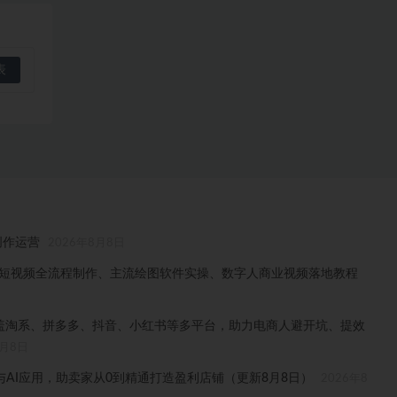
创作运营
2026年8月8日
门、短视频全流程制作、主流绘图软件实操、数字人商业视频落地教程
，覆盖淘系、拼多多、抖音、小红书等多平台，助力电商人避开坑、提效
8月8日
AI应用，助卖家从0到精通打造盈利店铺（更新8月8日）
2026年8