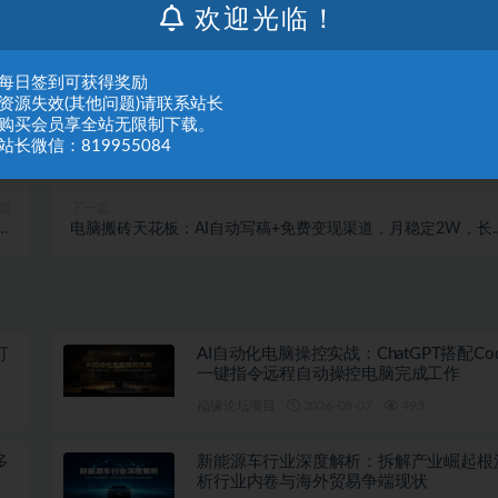
欢迎光临！
：每日签到可获得奖励
：资源失效(其他问题)请联系站长
：购买会员享全站无限制下载。
站长微信：819955084
篇
下一篇
视
电脑搬砖天花板：AI自动写稿+免费变现渠道，月稳定2W，长
现
稳定可做
打
AI自动化电脑操控实战：ChatGPT搭配Co
一键指令远程自动操控电脑完成工作
福缘论坛项目
2026-08-07
493
多
新能源车行业深度解析：拆解产业崛起根
析行业内卷与海外贸易争端现状