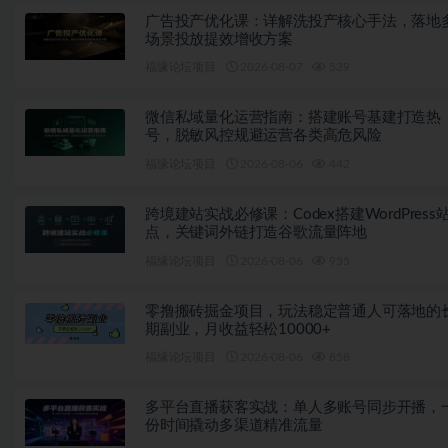
广告投产优化课：详解洗投产核心手法，落地
场景投放提效增收方案
福缘论坛项目
2026-08-07
539
微信私域量化运营指南：搭建账号基建打造热
号，脱敏风控规避运营各类高危风险
福缘论坛项目
2026-08-06
442
跨境建站实战必修课：Codex搭建WordPress
点，关键词外链打造谷歌流量阵地
福缘论坛项目
2026-08-06
955
零撸搬砖掘金项目，玩法稳定普通人可落地的
期副业，月收益轻松10000+
福缘论坛项目
2026-08-06
858
多平台直播获客实战：单人多账号同步开播，
份时间撬动多渠道精准流量