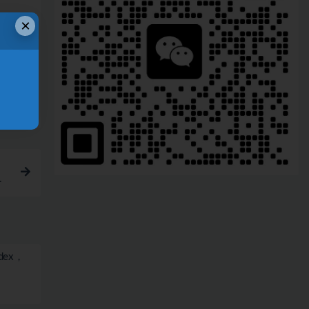
×
链接
变
dex，