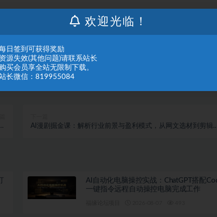
欢迎光临！
：每日签到可获得奖励
：资源失效(其他问题)请联系站长
：购买会员享全站无限制下载。
站长微信：819955084
篇
下一篇
期
AI漫剧掘金课：解析行业前景与盈利模式，从网文选材到剪辑
做
现落地
打
AI自动化电脑操控实战：ChatGPT搭配Co
一键指令远程自动操控电脑完成工作
福缘论坛项目
2026-08-07
493