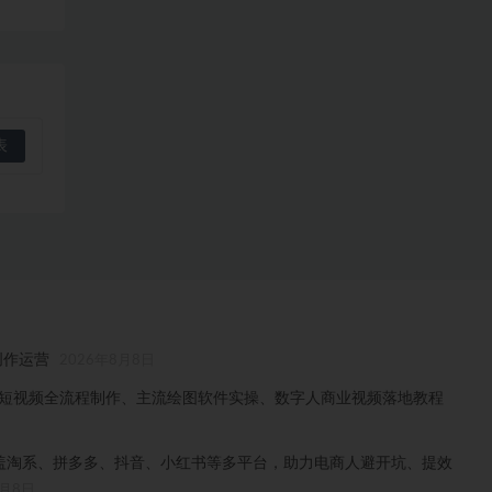
创作运营
2026年8月8日
门、短视频全流程制作、主流绘图软件实操、数字人商业视频落地教程
，覆盖淘系、拼多多、抖音、小红书等多平台，助力电商人避开坑、提效
8月8日