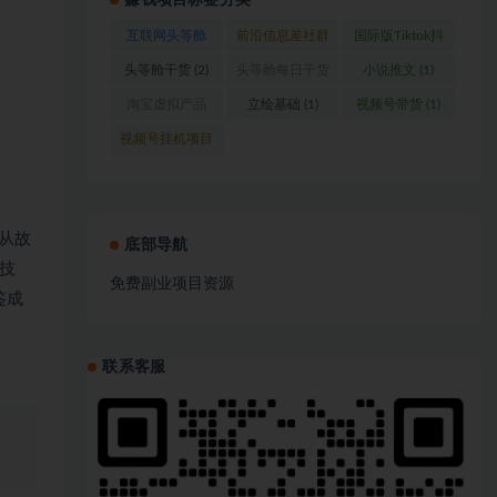
赚钱项目标签分类
互联网头等舱
前沿信息差社群
国际版Tiktok抖
(1)
(1)
音运营
(1)
头等舱干货
(2)
头等舱每日干货
小说推文
(1)
(1)
淘宝虚拟产品
立绘基础
(1)
视频号带货
(1)
(1)
视频号挂机项目
(1)
程从故
底部导航
技
免费副业项目资源
鉴成
联系客服
、