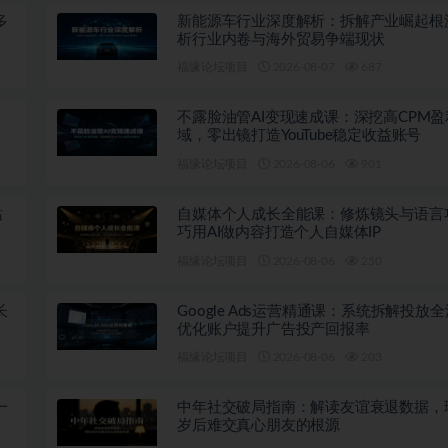
多
新能源车行业深度解析：拆解产业崛起根
析行业内卷与海外贸易争端现状
福缘论坛项目
2026-08-07
687
不露脸油管AI变现速成课：深挖高CPM盈
域，零出镜打造YouTube稳定收益账号
福缘论坛项目
2026-08-06
901
站
自媒体个人成长全能课：修炼镜头与语言
巧用AI做内容打造个人自媒体IP
福缘论坛项目
2026-08-06
250
长
Google Ads运营精通课：系统拆解投放
优化账户提升广告投产回报率
福缘论坛项目
2026-08-06
203
一
中年社交破局指南：解读友谊衰退数据，
岁后难交真心朋友的根源