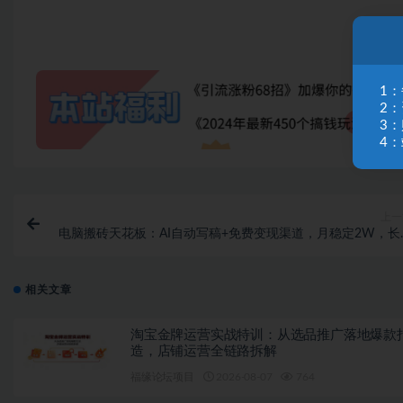
1
2
3
4：
上一
电脑搬砖天花板：AI自动写稿+免费变现渠道，月稳定2W，长
稳定可
相关文章
淘宝金牌运营实战特训：从选品推广落地爆款
造，店铺运营全链路拆解
福缘论坛项目
2026-08-07
764