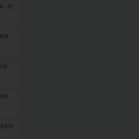
源，剖
利领
功底，
全流程，
理清35