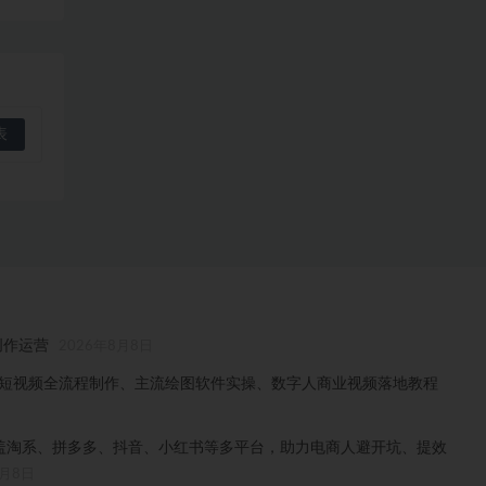
创作运营
2026年8月8日
门、短视频全流程制作、主流绘图软件实操、数字人商业视频落地教程
，覆盖淘系、拼多多、抖音、小红书等多平台，助力电商人避开坑、提效
8月8日