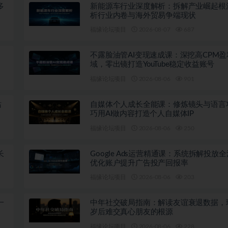
多
新能源车行业深度解析：拆解产业崛起根
析行业内卷与海外贸易争端现状
福缘论坛项目
2026-08-07
687
不露脸油管AI变现速成课：深挖高CPM盈
域，零出镜打造YouTube稳定收益账号
福缘论坛项目
2026-08-06
901
站
自媒体个人成长全能课：修炼镜头与语言
巧用AI做内容打造个人自媒体IP
福缘论坛项目
2026-08-06
250
长
Google Ads运营精通课：系统拆解投放
优化账户提升广告投产回报率
福缘论坛项目
2026-08-06
203
一
中年社交破局指南：解读友谊衰退数据，
岁后难交真心朋友的根源
福缘论坛项目
2026-08-06
228