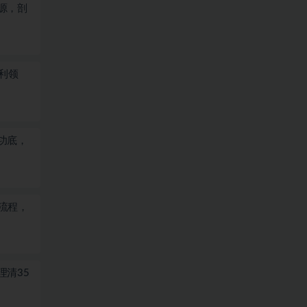
源，剖
利领
功底，
全流程，
理清35