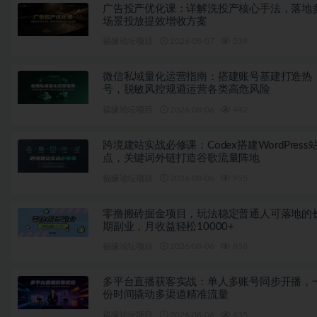
广告投产优化课：详解洗投产核心手法，落地
场景投放提效增收方案
福缘论坛项目
2026-08-07
539
微信私域量化运营指南：搭建账号基建打造热
号，脱敏风控规避运营各类高危风险
福缘论坛项目
2026-08-06
442
跨境建站实战必修课：Codex搭建WordPress
点，关键词外链打造谷歌流量阵地
福缘论坛项目
2026-08-06
955
零撸搬砖掘金项目，玩法稳定普通人可落地的
期副业，月收益轻松10000+
福缘论坛项目
2026-08-06
858
多平台直播获客实战：单人多账号同步开播，
份时间撬动多渠道精准流量
福缘论坛项目
2026-08-06
435