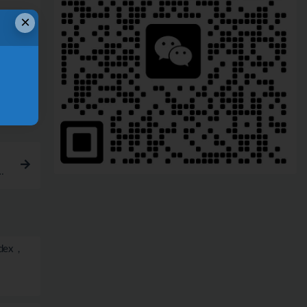
×
链接
封
dex，