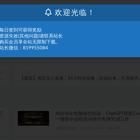
欢迎光临！
：每日签到可获得奖励
：资源失效(其他问题)请联系站长
：购买会员享全站无限制下载。
站长微信：819955084
篇
下一篇
道
【最新】淘宝无人直播，24小时自动播，自动出单，不违规不
万
号，直播16小时卖9W，可批量矩阵【揭秘】
打
AI自动化电脑操控实战：ChatGPT搭配Co
一键指令远程自动操控电脑完成工作
福缘论坛项目
2026-08-07
493