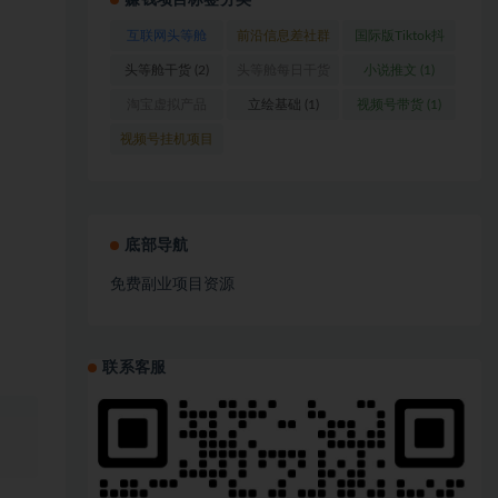
赚钱项目标签分类
互联网头等舱
前沿信息差社群
国际版Tiktok抖
(1)
(1)
音运营
(1)
头等舱干货
(2)
头等舱每日干货
小说推文
(1)
(1)
淘宝虚拟产品
立绘基础
(1)
视频号带货
(1)
(1)
视频号挂机项目
(1)
底部导航
免费副业项目资源
联系客服
、