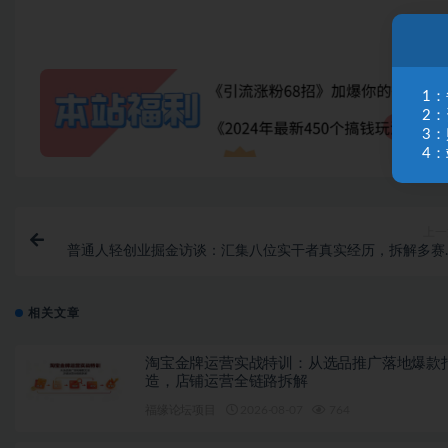
1
2
3
4：
上一
普通人轻创业掘金访谈：汇集八位实干者真实经历，拆解多赛
从零起步实现年入百
相关文章
淘宝金牌运营实战特训：从选品推广落地爆款
造，店铺运营全链路拆解
福缘论坛项目
2026-08-07
764