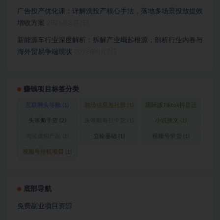
广告投产优化课：详解洗投产核心手法，落地多场景投放提效
增收方案
2026年8月7日
新能源车行业深度解析：拆解产业崛起根源，剖析行业内卷与
海外贸易争端现状
2026年8月7日
赚钱项目标签分类
互联网头等舱
(1)
前沿信息差社群
(1)
国际版Tiktok抖音运
营
(1)
头等舱干货
(2)
头等舱每日干货
(1)
小说推文
(1)
淘宝虚拟产品
(1)
立绘基础
(1)
视频号带货
(1)
视频号挂机项目
(1)
底部导航
免费副业项目资源