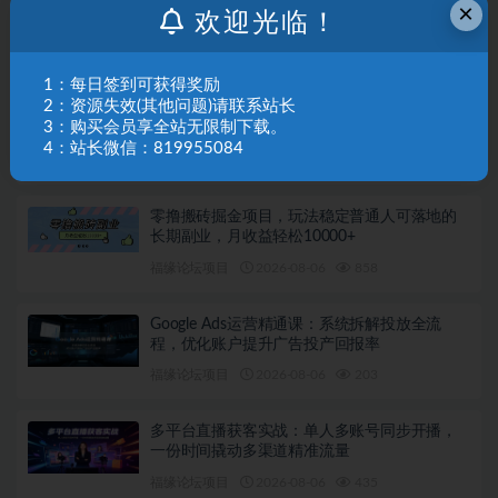
跨境建站实战必修课：Codex搭建WordPress站
×
欢迎光临！
点，关键词外链打造谷歌流量阵地
福缘论坛项目
2026-08-06
950
1：每日签到可获得奖励
2：资源失效(其他问题)请联系站长
自媒体个人成长全能课：修炼镜头与语言功
3：购买会员享全站无限制下载。
底，巧用AI做内容打造个人自媒体IP
4：站长微信：819955084
福缘论坛项目
2026-08-06
250
零撸搬砖掘金项目，玩法稳定普通人可落地的
长期副业，月收益轻松10000+
福缘论坛项目
2026-08-06
858
Google Ads运营精通课：系统拆解投放全流
程，优化账户提升广告投产回报率
福缘论坛项目
2026-08-06
203
多平台直播获客实战：单人多账号同步开播，
一份时间撬动多渠道精准流量
福缘论坛项目
2026-08-06
435