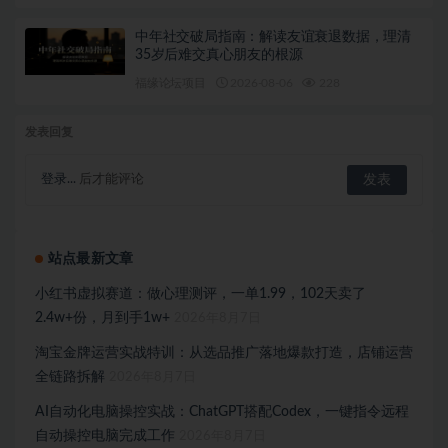
中年社交破局指南：解读友谊衰退数据，理清
35岁后难交真心朋友的根源
福缘论坛项目
2026-08-06
228
发表回复
登录...
后才能评论
站点最新文章
小红书虚拟赛道：做心理测评，一单1.99，102天卖了
2.4w+份，月到手1w+
2026年8月7日
淘宝金牌运营实战特训：从选品推广落地爆款打造，店铺运营
全链路拆解
2026年8月7日
AI自动化电脑操控实战：ChatGPT搭配Codex，一键指令远程
自动操控电脑完成工作
2026年8月7日