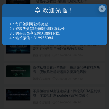
一键指令远程自动操控电脑完成工作
×
福缘论坛项目
2026-08-07
492
欢迎光临！
广告投产优化课：详解洗投产核心手法，落地
1：每日签到可获得奖励
多场景投放提效增收方案
2：资源失效(其他问题)请联系站长
福缘论坛项目
2026-08-07
538
3：购买会员享全站无限制下载。
4：站长微信：819955084
新能源车行业深度解析：拆解产业崛起根源，
剖析行业内卷与海外贸易争端现状
福缘论坛项目
2026-08-07
686
微信私域量化运营指南：搭建账号基建打造热
号，脱敏风控规避运营各类高危风险
福缘论坛项目
2026-08-06
442
不露脸油管AI变现速成课：深挖高CPM盈利领
域，零出镜打造YouTube稳定收益账号
福缘论坛项目
2026-08-06
901