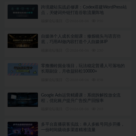
跨境建站实战必修课：Codex搭建WordPress站
点，关键词外链打造谷歌流量阵地
福缘论坛项目
2026-08-06
950
自媒体个人成长全能课：修炼镜头与语言功
底，巧用AI做内容打造个人自媒体IP
福缘论坛项目
2026-08-06
250
零撸搬砖掘金项目，玩法稳定普通人可落地的
长期副业，月收益轻松10000+
福缘论坛项目
2026-08-06
858
Google Ads运营精通课：系统拆解投放全流
程，优化账户提升广告投产回报率
福缘论坛项目
2026-08-06
203
多平台直播获客实战：单人多账号同步开播，
一份时间撬动多渠道精准流量