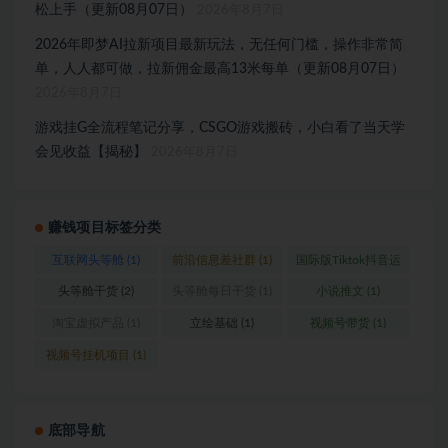
松上手（更新08月07日）
2026年8月7日
2026年即梦AI拉新项目最新玩法，无任何门槛，操作非常简
单，人人都可做，拉新佣金最高13米每单（更新08月07日）
2026年8月7日
游戏挂G全流程笔记分享，CSGO游戏搬砖，小白看了当天学
会见收益【揭秘】
2026年8月7日
赚钱项目标签分类
互联网头等舱
(1)
前沿信息差社群
(1)
国际版Tiktok抖音运
营
(1)
头等舱干货
(2)
头等舱每日干货
(1)
小说推文
(1)
淘宝虚拟产品
(1)
立绘基础
(1)
视频号带货
(1)
视频号挂机项目
(1)
底部导航