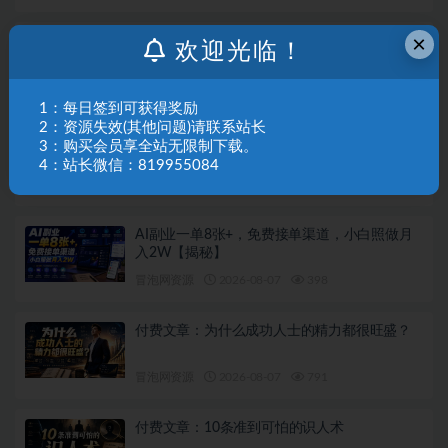
×
短剧发行人计划全流程实操教程｜零基础账号
欢迎光临！
定位、选剧剪辑、视频制作、发布优化一站式
出单变现课
冒泡网资源
2026-08-07
344
1：每日签到可获得奖励
2：资源失效(其他问题)请联系站长
AI短剧实战入门课，从文案拆解到成片全流程
3：购买会员享全站无限制下载。
教学，抓住短剧流量变现风口
4：站长微信：819955084
冒泡网资源
2026-08-07
759
AI副业一单8张+，免费接单渠道，小白照做月
入2W【揭秘】
冒泡网资源
2026-08-07
398
付费文章：为什么成功人士的精力都很旺盛？
冒泡网资源
2026-08-07
791
付费文章：10条准到可怕的识人术