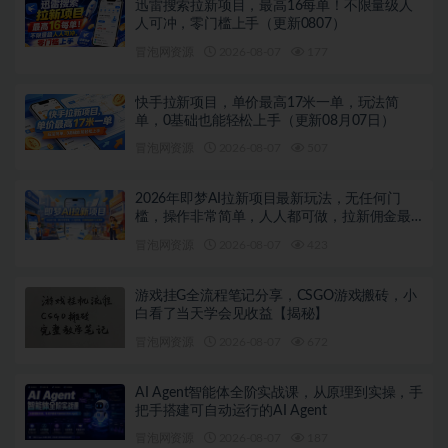
迅雷搜索拉新项目，最高16每单！不限量级人
人可冲，零门槛上手（更新0807）
冒泡网资源
2026-08-07
177
快手拉新项目，单价最高17米一单，玩法简
单，0基础也能轻松上手（更新08月07日）
冒泡网资源
2026-08-07
507
2026年即梦AI拉新项目最新玩法，无任何门
槛，操作非常简单，人人都可做，拉新佣金最
高13米每单（更新08月07日）
冒泡网资源
2026-08-07
423
游戏挂G全流程笔记分享，CSGO游戏搬砖，小
白看了当天学会见收益【揭秘】
冒泡网资源
2026-08-07
672
AI Agent智能体全阶实战课，从原理到实操，手
把手搭建可自动运行的AI Agent
冒泡网资源
2026-08-07
187