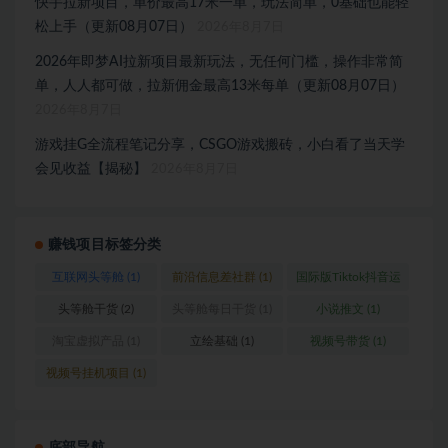
快手拉新项目，单价最高17米一单，玩法简单，0基础也能轻
松上手（更新08月07日）
2026年8月7日
2026年即梦AI拉新项目最新玩法，无任何门槛，操作非常简
单，人人都可做，拉新佣金最高13米每单（更新08月07日）
2026年8月7日
游戏挂G全流程笔记分享，CSGO游戏搬砖，小白看了当天学
会见收益【揭秘】
2026年8月7日
赚钱项目标签分类
互联网头等舱
(1)
前沿信息差社群
(1)
国际版Tiktok抖音运
营
(1)
头等舱干货
(2)
头等舱每日干货
(1)
小说推文
(1)
淘宝虚拟产品
(1)
立绘基础
(1)
视频号带货
(1)
视频号挂机项目
(1)