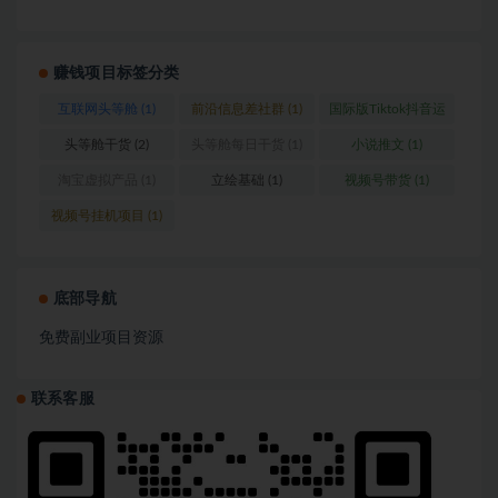
赚钱项目标签分类
互联网头等舱
(1)
前沿信息差社群
(1)
国际版Tiktok抖音运
营
(1)
头等舱干货
(2)
头等舱每日干货
(1)
小说推文
(1)
淘宝虚拟产品
(1)
立绘基础
(1)
视频号带货
(1)
视频号挂机项目
(1)
底部导航
免费副业项目资源
联系客服