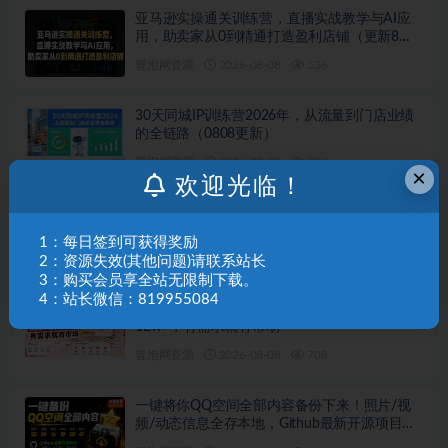
亚马逊实操通关训练营，直播实战教学与AI应
用，助卖家从0到精通打造盈利店铺（更新8月8
日）
冒泡网资源
2026-08-08
536
30天同城IP训练营2026年，从流量到门店业绩
的全链路（0808更新）
冒泡网资源
2026-08-08
724
×
欢迎光临！
抖音小店运营课程，不动销起店、图文带货技
术、截流等，三频共振轻松玩转抖店(更新26年
1：每日签到可获得奖励
08月)
冒泡网资源
2026-08-08
690
2：资源失效(其他问题)请联系站长
3：购买会员享全站无限制下载。
4：站长微信：819955084
小红书卖艺术疗愈活动方案，323天到手
12w+，有需求就有市场
冒泡网资源
2026-08-08
708
一键将你QQ空间全部内容备份下来！照片/视
频/动态信息全存本地，Github最新开源项目
QzoneArchive