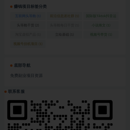
赚钱项目标签分类
互联网头等舱
(1)
前沿信息差社群
(1)
国际版Tiktok抖音运
营
(1)
头等舱干货
(2)
头等舱每日干货
(1)
小说推文
(1)
淘宝虚拟产品
(1)
立绘基础
(1)
视频号带货
(1)
视频号挂机项目
(1)
底部导航
免费副业项目资源
联系客服