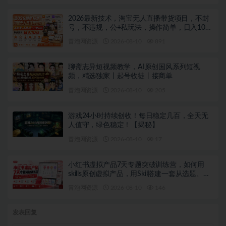
2026最新技术，淘宝无人直播带货项目，不封
号，不违规，公+私玩法，操作简单，日入10张
【揭秘】
冒泡网资源
2026-08-10
891
聊斋志异短视频教学，AI原创国风系列短视
频，精选独家丨起号收徒丨接商单
冒泡网资源
2026-08-10
205
游戏24小时持续创收！每日稳定几百，全天无
人值守，绿色稳定！【揭秘】
冒泡网资源
2026-08-10
17
小红书虚拟产品7天专题突破训练营，如何用
skills原创虚拟产品，用Skil搭建一套从选题、内
容、产品到交付的个人生产线
冒泡网资源
2026-08-10
146
发表回复