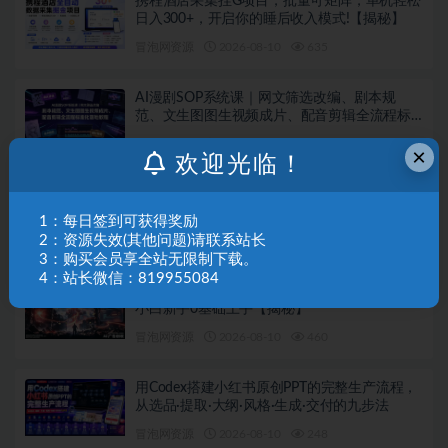
携程酒店采集挂G项目，批量可矩阵，单机轻松
日入300+，开启你的睡后收入模式!【揭秘】
冒泡网资源
2026-08-10
635
AI漫剧SOP系统课｜网文筛选改编、剧本规
范、文生图图生视频成片、配音剪辑全流程标
准化落地教程（更新0810）
冒泡网资源
2026-08-10
508
×
欢迎光临！
实操全自动运行稳定项目，单号日均稳定50
＋，无需复杂操作有手就行，稳定副业首选
1：每日签到可获得奖励
【揭秘】
2：资源失效(其他问题)请联系站长
冒泡网资源
2026-08-10
713
3：购买会员享全站无限制下载。
4：站长微信：819955084
AI智能广告，全自动化运行，单日可达400+，
小白新手0基础上手【揭秘】
冒泡网资源
2026-08-10
460
用Codex搭建小红书原创PPT的完整生产流程，
从选品·提取·大纲·风格·生成·交付的九步法
冒泡网资源
2026-08-10
248