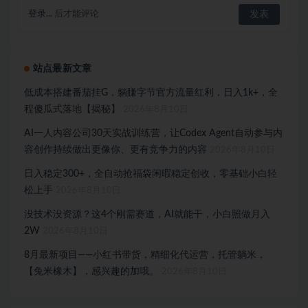
登录...
后才能评论
站点最新文章
低成本搭建番茄挂G，躺賺字节官方流量红利，日入1k+，全
程傻瓜式落地【揭秘】
2026年8月10日
AI一人内容公司30天实战训练营，让Codex Agent自动参与内
容创作持续做出更像你、更有竞争力的内容
2026年8月10日
日入稳定300+，全自动抢福袋闲暇稳定创收，零基础小白轻
松上手
2026年8月10日
没技术没资源？这4个刚需赛道，AI就能干，小白照做月入
2W
2026年8月10日
8月最新项目——小红书带货，精细化代运营，托管躺米，
【兔米橡木】，感兴趣的加哦。
2026年8月10日