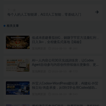
下一篇
每个人的人工智能课，AI2.0人工智能，零基础入门
相关文章
低成本搭建番茄挂G，躺賺字节官方流量红利，
日入1k+，全程傻瓜式落地【揭秘】
冒泡网资源
2026-08-10
281
AI一人内容公司30天实战训练营，让Codex
Agent自动参与内容创作持续做出更像你、更有
竞争力的内容
冒泡网资源
2026-08-10
773
外贸人Codex+WordPress建站课，AI建站·外贸
独立站·询盘承接，从0到1学会用Codex辅助建
站（更新0810）
冒泡网资源
2026-08-10
343