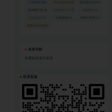
互联网头等舱
前沿信息差社群
国际版Tiktok抖
(1)
(1)
音运营
(1)
头等舱干货
(2)
头等舱每日干货
小说推文
(1)
(1)
淘宝虚拟产品
立绘基础
(1)
视频号带货
(1)
(1)
视频号挂机项目
(1)
底部导航
免费副业项目资源
联系客服