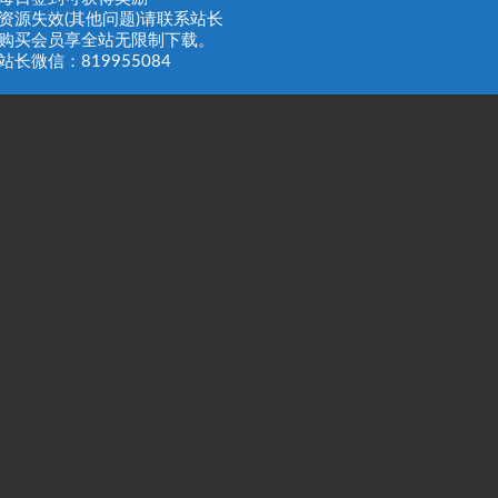
：资源失效(其他问题)请联系站长
：购买会员享全站无限制下载。
站长微信：819955084