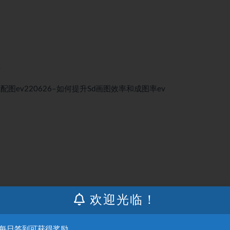
v
图ev220626–如何提升Sd画图效率和成图率ev
欢迎光临！
：每日签到可获得奖励