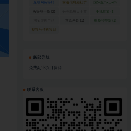
互联网头等舱
前沿信息差社群
国际版Tiktok抖
(1)
(1)
音运营
(1)
头等舱干货
(2)
头等舱每日干货
小说推文
(1)
(1)
淘宝虚拟产品
立绘基础
(1)
视频号带货
(1)
(1)
视频号挂机项目
(1)
底部导航
免费副业项目资源
联系客服