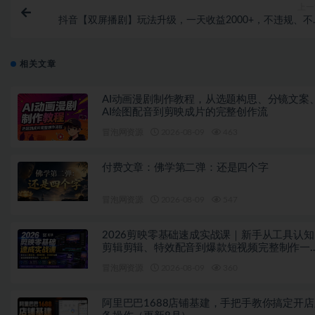
上一
抖音【双屏播剧】玩法升级，一天收益2000+，不违规、不
号，一个直播间多种收
相关文章
AI动画漫剧制作教程，从选题构思、分镜文案
AI绘图配音到剪映成片的完整创作流
冒泡网资源
2026-08-09
463
付费文章：佛学第二弹：还是四个字
冒泡网资源
2026-08-09
547
2026剪映零基础速成实战课｜新手从工具认知
剪辑剪辑、特效配音到爆款短视频完整制作一
式教学
冒泡网资源
2026-08-09
360
阿里巴巴1688店铺基建，手把手教你搞定开店