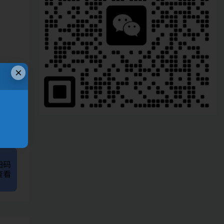
×
、
链接