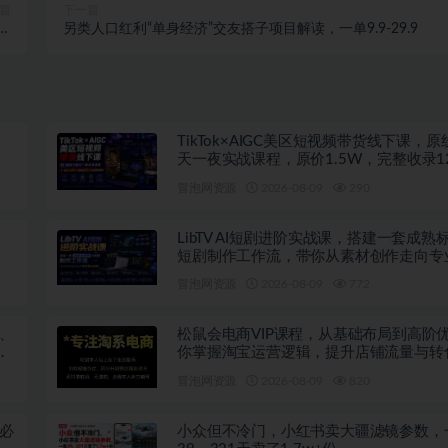
篇
下一篇
封
另类人口红利“单身经济”交友搭子项目解读，一单9.9-29.9
益
、
TikTok×AIGC美区短视频带货线下课，
天一夜实战课程，原价1.5W，完整收录1
高清授课视频
冒泡网资源
2026-08-09
290
LibTV AI短剧进阶实战课，搭建一套成熟标
短剧制作工作流，带你从素材创作走向专
叙事
冒泡网资源
2026-08-09
772
、
松鼠会电商VIP课程，从基础布局到高阶
站
你掌握淘宝运营逻辑，提升店铺流量与转
新0809）
冒泡网资源
2026-08-09
820
必
小众但不冷门，小红书卖大疆滤镜参数，