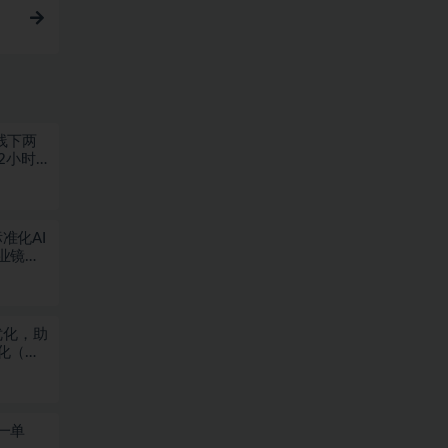
原线下两
2小时
准化AI
业镜头
优化，助
化（更
一单