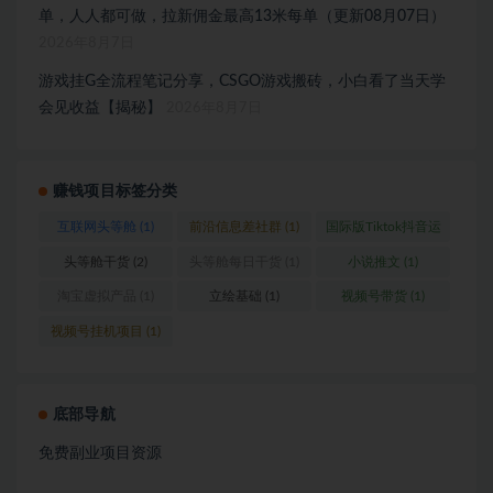
单，人人都可做，拉新佣金最高13米每单（更新08月07日）
2026年8月7日
游戏挂G全流程笔记分享，CSGO游戏搬砖，小白看了当天学
会见收益【揭秘】
2026年8月7日
赚钱项目标签分类
互联网头等舱
(1)
前沿信息差社群
(1)
国际版Tiktok抖音运
营
(1)
头等舱干货
(2)
头等舱每日干货
(1)
小说推文
(1)
淘宝虚拟产品
(1)
立绘基础
(1)
视频号带货
(1)
视频号挂机项目
(1)
底部导航
免费副业项目资源