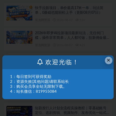
快手拉新项目，单价最高17米一单，玩法简
单，0基础也能轻松上手（更新08月07日）
冒泡网资源
2026-08-07
510
2026年即梦AI拉新项目最新玩法，无任何门
槛，操作非常简单，人人都可做，拉新佣金最
高13米每单（更新08月07日）
冒泡网资源
2026-08-07
423
游戏挂G全流程笔记分享，CSGO游戏搬砖，小
×
欢迎光临！
白看了当天学会见收益【揭秘】
冒泡网资源
2026-08-07
672
1：每日签到可获得奖励
2：资源失效(其他问题)请联系站长
AI Agent智能体全阶实战课，从原理到实操，手
3：购买会员享全站无限制下载。
把手搭建可自动运行的AI Agent
4：站长微信：819955084
冒泡网资源
2026-08-07
187
短剧发行人计划全流程实操教程｜零基础账号
定位、选剧剪辑、视频制作、发布优化一站式