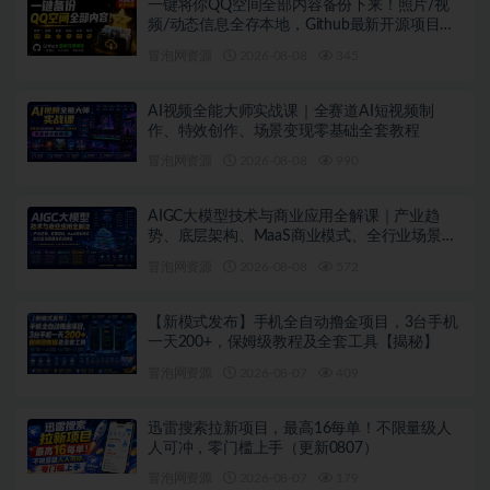
一键将你QQ空间全部内容备份下来！照片/视
频/动态信息全存本地，Github最新开源项目
QzoneArchive
冒泡网资源
2026-08-08
345
AI视频全能大师实战课｜全赛道AI短视频制
作、特效创作、场景变现零基础全套教程
冒泡网资源
2026-08-08
990
AIGC大模型技术与商业应用全解课｜产业趋
势、底层架构、MaaS商业模式、全行业场景落
地实战教程
冒泡网资源
2026-08-08
572
【新模式发布】手机全自动撸金项目，3台手机
一天200+，保姆级教程及全套工具【揭秘】
冒泡网资源
2026-08-07
409
迅雷搜索拉新项目，最高16每单！不限量级人
人可冲，零门槛上手（更新0807）
冒泡网资源
2026-08-07
179