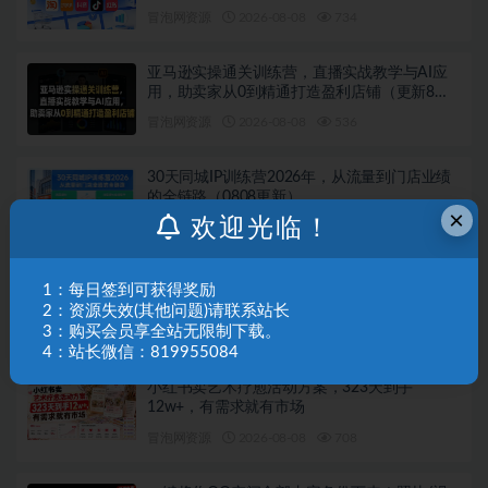
避开坑、提效率、稳盈利（更新08月08日）
冒泡网资源
2026-08-08
734
亚马逊实操通关训练营，直播实战教学与AI应
用，助卖家从0到精通打造盈利店铺（更新8月8
日）
冒泡网资源
2026-08-08
536
30天同城IP训练营2026年，从流量到门店业绩
的全链路（0808更新）
×
欢迎光临！
冒泡网资源
2026-08-08
724
抖音小店运营课程，不动销起店、图文带货技
1：每日签到可获得奖励
术、截流等，三频共振轻松玩转抖店(更新26年
2：资源失效(其他问题)请联系站长
08月)
3：购买会员享全站无限制下载。
冒泡网资源
2026-08-08
692
4：站长微信：819955084
小红书卖艺术疗愈活动方案，323天到手
12w+，有需求就有市场
冒泡网资源
2026-08-08
708