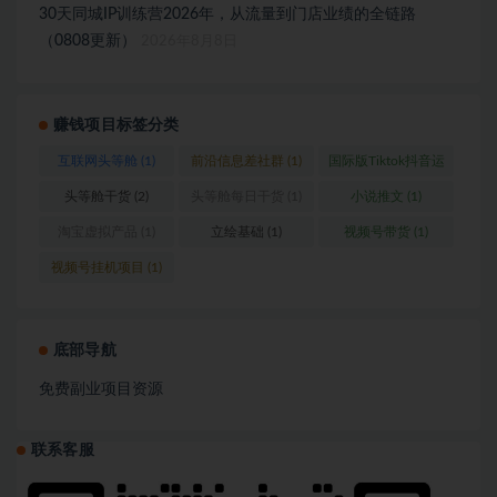
30天同城IP训练营2026年，从流量到门店业绩的全链路
（0808更新）
2026年8月8日
赚钱项目标签分类
互联网头等舱
(1)
前沿信息差社群
(1)
国际版Tiktok抖音运
营
(1)
头等舱干货
(2)
头等舱每日干货
(1)
小说推文
(1)
淘宝虚拟产品
(1)
立绘基础
(1)
视频号带货
(1)
视频号挂机项目
(1)
底部导航
免费副业项目资源
联系客服