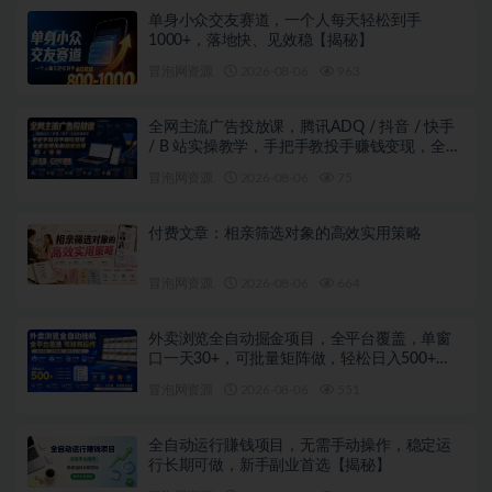
单身小众交友赛道，一个人每天轻松到手
1000+，落地快、见效稳【揭秘】
冒泡网资源
2026-08-06
963
全网主流广告投放课，腾讯ADQ / 抖音 / 快手
/ B 站实操教学，手把手教投手赚钱变现，全套
变现拆解稳定出单
冒泡网资源
2026-08-06
75
付费文章：相亲筛选对象的高效实用策略
冒泡网资源
2026-08-06
664
外卖浏览全自动掘金项目，全平台覆盖，单窗
口一天30+，可批量矩阵做，轻松日入500+
【揭秘】
冒泡网资源
2026-08-06
551
全自动运行賺钱项目，无需手动操作，稳定运
行长期可做，新手副业首选【揭秘】