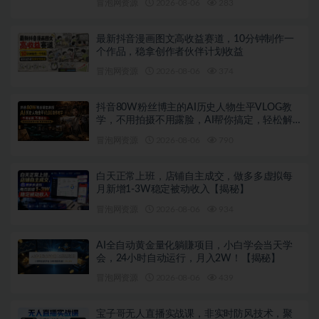
冒泡网资源
2026-08-06
283
最新抖音漫画图文高收益赛道，10分钟制作一
个作品，稳拿创作者伙伴计划收益
冒泡网资源
2026-08-06
374
抖音80W粉丝博主的AI历史人物生平VLOG教
学，不用拍摄不用露脸，AI帮你搞定，轻松解
锁伙伴计划+精选收益
冒泡网资源
2026-08-06
790
白天正常上班，店铺自主成交，做多多虚拟每
月新增1-3W稳定被动收入【揭秘】
冒泡网资源
2026-08-06
934
AI全自动黄金量化躺賺项目，小白学会当天学
会，24小时自动运行，月入2W！【揭秘】
冒泡网资源
2026-08-06
439
宝子哥无人直播实战课，非实时防风技术，聚