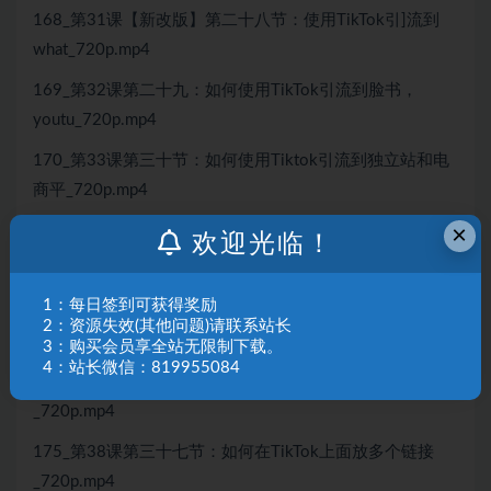
168_第31课【新改版】第二十八节：使用TikTok引]流到
what_720p.mp4
169_第32课第二十九：如何使用TikTok引流到脸书，
youtu_720p.mp4
170_第33课第三十节：如何使用Tiktok引流到独立站和电
商平_720p.mp4
×
171_第34课第三十一节：6个好用的翻译工具_720p.mp4
欢迎光临！
172_第35课第三十二：如何在tiktok上找客户_720p.mp4
1：每日签到可获得奖励
173_第36课第三十五节：TikTok起号39个参考类目
2：资源失效(其他问题)请联系站长
_720p.mp4
3：购买会员享全站无限制下载。
4：站长微信：819955084
174_第37课三十六节：如何判断你的产品是否热门
_720p.mp4
175_第38课第三十七节：如何在TikTok上面放多个链接
_720p.mp4