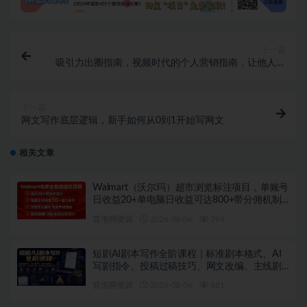
上一篇
吸引力出圈指南，视频时代的个人营销指南，让他人主
动认识你
下一篇
网文写作底层逻辑，新手如何从0到1开始写网文
相关文章
Walmart（沃尔玛）超市浏览标注项目，单账号
日收益20+单电脑日收益可达800+带分佣机制
【揭秘】
冒泡网资源
2026-08-06
794
短剧AI剧本写作全阶课程｜标准剧本格式、AI
写剧指令、投稿过稿技巧、网文改编、主线剧
情把控、审稿避坑全套实操教学
冒泡网资源
2026-08-06
881