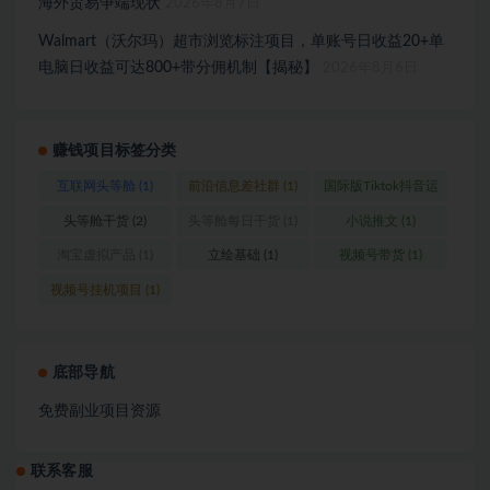
海外贸易争端现状
2026年8月7日
Walmart（沃尔玛）超市浏览标注项目，单账号日收益20+单
电脑日收益可达800+带分佣机制【揭秘】
2026年8月6日
赚钱项目标签分类
互联网头等舱
(1)
前沿信息差社群
(1)
国际版Tiktok抖音运
营
(1)
头等舱干货
(2)
头等舱每日干货
(1)
小说推文
(1)
淘宝虚拟产品
(1)
立绘基础
(1)
视频号带货
(1)
视频号挂机项目
(1)
底部导航
免费副业项目资源
联系客服