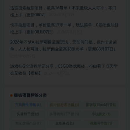
迅雷搜索拉新项目，最高16每单！不限量级人人可冲，零门
槛上手（更新0807）
2026年8月7日
快手拉新项目，单价最高17米一单，玩法简单，0基础也能轻
松上手（更新08月07日）
2026年8月7日
2026年即梦AI拉新项目最新玩法，无任何门槛，操作非常简
单，人人都可做，拉新佣金最高13米每单（更新08月07日）
2026年8月7日
游戏挂G全流程笔记分享，CSGO游戏搬砖，小白看了当天学
会见收益【揭秘】
2026年8月7日
赚钱项目标签分类
互联网头等舱
(1)
前沿信息差社群
(1)
国际版Tiktok抖音运
营
(1)
头等舱干货
(2)
头等舱每日干货
(1)
小说推文
(1)
淘宝虚拟产品
(1)
立绘基础
(1)
视频号带货
(1)