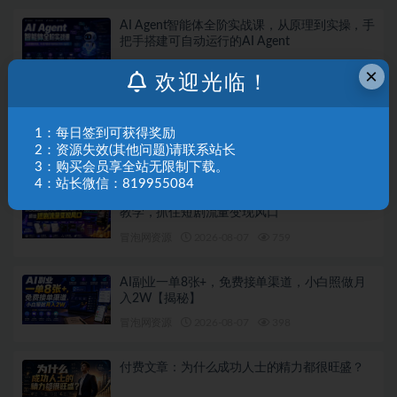
AI Agent智能体全阶实战课，从原理到实操，手
把手搭建可自动运行的AI Agent
冒泡网资源
2026-08-07
187
×
欢迎光临！
短剧发行人计划全流程实操教程｜零基础账号
定位、选剧剪辑、视频制作、发布优化一站式
1：每日签到可获得奖励
出单变现课
2：资源失效(其他问题)请联系站长
冒泡网资源
2026-08-07
344
3：购买会员享全站无限制下载。
4：站长微信：819955084
AI短剧实战入门课，从文案拆解到成片全流程
教学，抓住短剧流量变现风口
冒泡网资源
2026-08-07
759
AI副业一单8张+，免费接单渠道，小白照做月
入2W【揭秘】
冒泡网资源
2026-08-07
398
付费文章：为什么成功人士的精力都很旺盛？