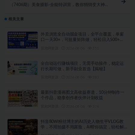
（7406期）美食摄影-全能特训营，教你悄悄变大神的
美食摄影必修课（8套课程-213节）
相关文章
外卖浏览全自动掘金项目，全平台覆盖，单窗
口一天30+，可批量矩阵做，轻松日入500+
【揭秘】
冒泡网资源
2026-08-06
551
全自动运行賺钱项目，无需手动操作，稳定运
行长期可做，新手副业首选【揭秘】
冒泡网资源
2026-08-06
283
最新抖音漫画图文高收益赛道，10分钟制作一
个作品，稳拿创作者伙伴计划收益
冒泡网资源
2026-08-06
374
抖音80W粉丝博主的AI历史人物生平VLOG教
学，不用拍摄不用露脸，AI帮你搞定，轻松解
锁伙伴计划+精选收益