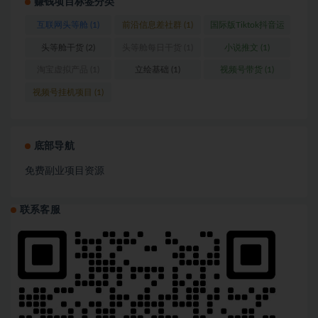
赚钱项目标签分类
互联网头等舱
(1)
前沿信息差社群
(1)
国际版Tiktok抖音运
营
(1)
头等舱干货
(2)
头等舱每日干货
(1)
小说推文
(1)
淘宝虚拟产品
(1)
立绘基础
(1)
视频号带货
(1)
视频号挂机项目
(1)
底部导航
免费副业项目资源
联系客服