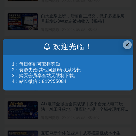
冒泡网资源
2026-08-06
790
白天正常上班，店铺自主成交，做多多虚拟每
月新增1-3W稳定被动收入【揭秘】
冒泡网资源
2026-08-06
934
×
AI全自动黄金量化躺賺项目，小白学会当天学
欢迎光临！
会，24小时自动运行，月入2W！【揭秘】
冒泡网资源
2026-08-06
439
1：每日签到可获得奖励
2：资源失效(其他问题)请联系站长
宝子哥无人直播实战课，非实时防风技术，聚
3：购买会员享全站无限制下载。
焦抖音快手等平台直播带货，轻松开启直播变
4：站长微信：819955084
现之路（更新2026年08月06日）
冒泡网资源
2026-08-06
93
AI+电商全域掘金实战课｜多平台无人电商玩
法、AI工具落地、供应链合规、全域变现闭环
全套教程
冒泡网资源
2026-08-06
509
互联网新个体创业课｜从零搭建低成本小生