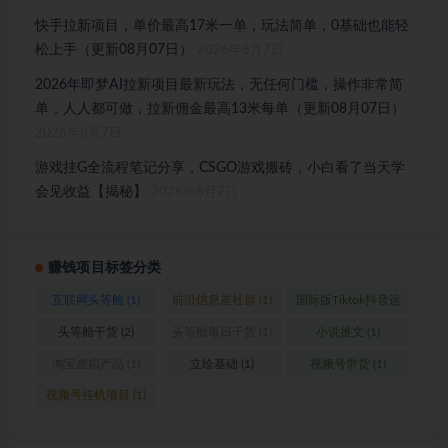
快手拉新项目，单价最高17米一单，玩法简单，0基础也能轻
松上手（更新08月07日）
2026年8月7日
2026年即梦AI拉新项目最新玩法，无任何门槛，操作非常简
单，人人都可做，拉新佣金最高13米每单（更新08月07日）
2026年8月7日
游戏挂G全流程笔记分享，CSGO游戏搬砖，小白看了当天学
会见收益【揭秘】
2026年8月7日
赚钱项目标签分类
互联网头等舱
(1)
前沿信息差社群
(1)
国际版Tiktok抖音运
营
(1)
头等舱干货
(2)
头等舱每日干货
(1)
小说推文
(1)
淘宝虚拟产品
(1)
立绘基础
(1)
视频号带货
(1)
视频号挂机项目
(1)