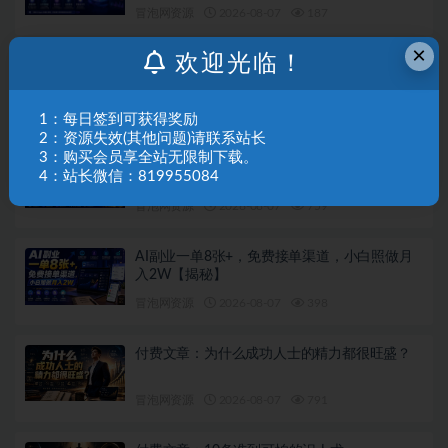
冒泡网资源
2026-08-07
187
×
欢迎光临！
短剧发行人计划全流程实操教程｜零基础账号
定位、选剧剪辑、视频制作、发布优化一站式
出单变现课
冒泡网资源
2026-08-07
344
1：每日签到可获得奖励
2：资源失效(其他问题)请联系站长
3：购买会员享全站无限制下载。
AI短剧实战入门课，从文案拆解到成片全流程
4：站长微信：819955084
教学，抓住短剧流量变现风口
冒泡网资源
2026-08-07
759
AI副业一单8张+，免费接单渠道，小白照做月
入2W【揭秘】
冒泡网资源
2026-08-07
398
付费文章：为什么成功人士的精力都很旺盛？
冒泡网资源
2026-08-07
791