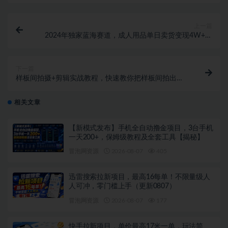
上一篇
2024年独家蓝海赛道，成人用品单日卖货变现4W+，
男粉+创业粉引流玩法，不愁搞不到流量
下一篇
样板间拍摄+剪辑实战教程，快速教你把样板间拍出高
级感
相关文章
【新模式发布】手机全自动撸金项目，3台手机
一天200+，保姆级教程及全套工具【揭秘】
冒泡网资源
2026-08-07
405
迅雷搜索拉新项目，最高16每单！不限量级人
人可冲，零门槛上手（更新0807）
冒泡网资源
2026-08-07
177
快手拉新项目，单价最高17米一单，玩法简