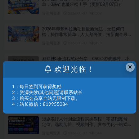
单，0基础也能轻松上手（更新08月07日）
冒泡网资源
2026-08-07
509
2026年即梦AI拉新项目最新玩法，无任何门
槛，操作非常简单，人人都可做，拉新佣金最
高13米每单（更新08月07日）
冒泡网资源
2026-08-07
423
游戏挂G全流程笔记分享，CSGO游戏搬砖，小
白看了当天学会见收益【揭秘】
×
欢迎光临！
冒泡网资源
2026-08-07
672
1：每日签到可获得奖励
AI Agent智能体全阶实战课，从原理到实操，手
2：资源失效(其他问题)请联系站长
把手搭建可自动运行的AI Agent
3：购买会员享全站无限制下载。
冒泡网资源
2026-08-07
187
4：站长微信：819955084
短剧发行人计划全流程实操教程｜零基础账号
定位、选剧剪辑、视频制作、发布优化一站式
出单变现课
冒泡网资源
2026-08-07
344