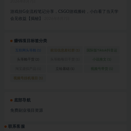
2026年8月7日
游戏挂G全流程笔记分享，CSGO游戏搬砖，小白看了当天学
会见收益【揭秘】
2026年8月7日
赚钱项目标签分类
互联网头等舱
(1)
前沿信息差社群
(1)
国际版Tiktok抖音运
营
(1)
头等舱干货
(2)
头等舱每日干货
(1)
小说推文
(1)
淘宝虚拟产品
(1)
立绘基础
(1)
视频号带货
(1)
视频号挂机项目
(1)
底部导航
免费副业项目资源
联系客服