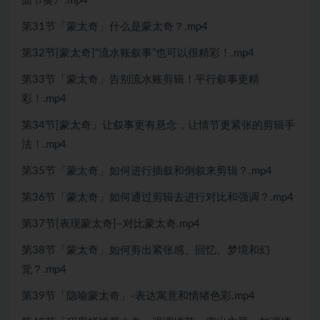
面节奏》.mp4
第31节「蒙太奇」什么是蒙太奇？.mp4
第32节[蒙太奇]“流水账叙事”也可以很精彩！.mp4
第33节「蒙太奇」告别流水账剪辑！平行叙事更精
彩！.mp4
第34节[蒙太奇」让叙事更有悬念，让情节更紧张的剪辑手
法！.mp4
第35节「蒙太奇」如何进行插叙和倒叙来剪辑？.mp4
第36节「蒙太奇」如何通过剪辑去进行对比和强调？.mp4
第37节[表现蒙太奇]–对比蒙太奇.mp4
第38节「蒙太奇」如何剪出紧张感、回忆、梦境和幻
觉？.mp4
第39节「隐喻蒙太奇」-表达寓意和情绪色彩.mp4