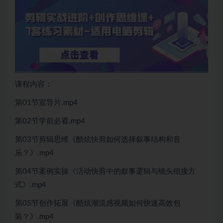
课程内容：
第01节宣导片.mp4
第02节学前必看.mp4
第03节剪辑思维《酷炫快剪如何选择叙事结构和音
乐？》.mp4
第04节案例实操《活动快剪中的叙事逻辑与镜头组接方
式》.mp4
第05节创作拓展《酷炫潮流感视频如何快速高效包
装？》.mp4