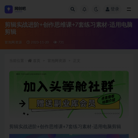
登录
全部
剪辑实战进阶+创作思维课+7套练习素材-适用电脑
剪辑
冒泡网资源
2023-11-20
731
当前位置：
首页
冒泡网资源
正文
剪辑实战进阶+创作思维课+7套练习素材-适用电脑剪辑