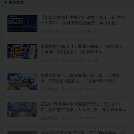
相关文章
【新模式发布】手机全自动撸金项目，3台手机
一天200+，保姆级教程及全套工具【揭秘】
冒泡网资源
2026-08-07
407
迅雷搜索拉新项目，最高16每单！不限量级人
人可冲，零门槛上手（更新0807）
冒泡网资源
2026-08-07
178
快手拉新项目，单价最高17米一单，玩法简
单，0基础也能轻松上手（更新08月07日）
冒泡网资源
2026-08-07
510
2026年即梦AI拉新项目最新玩法，无任何门
槛，操作非常简单，人人都可做，拉新佣金最
高13米每单（更新08月07日）
冒泡网资源
2026-08-07
423
游戏挂G全流程笔记分享，CSGO游戏搬砖，小