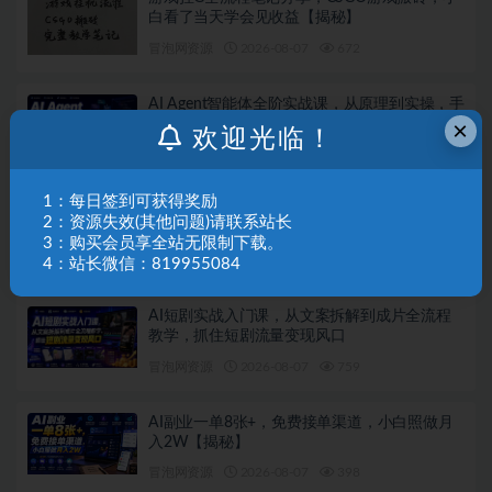
白看了当天学会见收益【揭秘】
冒泡网资源
2026-08-07
672
AI Agent智能体全阶实战课，从原理到实操，手
×
把手搭建可自动运行的AI Agent
欢迎光临！
冒泡网资源
2026-08-07
187
1：每日签到可获得奖励
短剧发行人计划全流程实操教程｜零基础账号
2：资源失效(其他问题)请联系站长
定位、选剧剪辑、视频制作、发布优化一站式
3：购买会员享全站无限制下载。
出单变现课
冒泡网资源
2026-08-07
344
4：站长微信：819955084
AI短剧实战入门课，从文案拆解到成片全流程
教学，抓住短剧流量变现风口
冒泡网资源
2026-08-07
759
AI副业一单8张+，免费接单渠道，小白照做月
入2W【揭秘】
冒泡网资源
2026-08-07
398