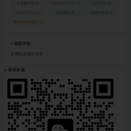
营
(1)
头等舱干货
(2)
头等舱每日干货
(1)
小说推文
(1)
淘宝虚拟产品
(1)
立绘基础
(1)
视频号带货
(1)
视频号挂机项目
(1)
底部导航
免费副业项目资源
联系客服