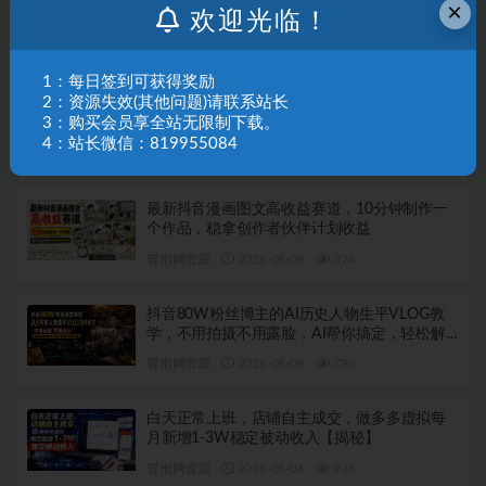
×
欢迎光临！
口一天30+，可批量矩阵做，轻松日入500+
【揭秘】
冒泡网资源
2026-08-06
551
1：每日签到可获得奖励
2：资源失效(其他问题)请联系站长
全自动运行賺钱项目，无需手动操作，稳定运
3：购买会员享全站无限制下载。
行长期可做，新手副业首选【揭秘】
4：站长微信：819955084
冒泡网资源
2026-08-06
283
最新抖音漫画图文高收益赛道，10分钟制作一
个作品，稳拿创作者伙伴计划收益
冒泡网资源
2026-08-06
374
抖音80W粉丝博主的AI历史人物生平VLOG教
学，不用拍摄不用露脸，AI帮你搞定，轻松解
锁伙伴计划+精选收益
冒泡网资源
2026-08-06
790
白天正常上班，店铺自主成交，做多多虚拟每
月新增1-3W稳定被动收入【揭秘】
冒泡网资源
2026-08-06
934