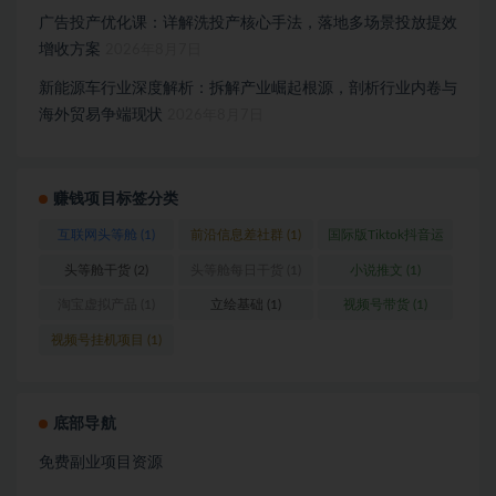
广告投产优化课：详解洗投产核心手法，落地多场景投放提效
增收方案
2026年8月7日
新能源车行业深度解析：拆解产业崛起根源，剖析行业内卷与
海外贸易争端现状
2026年8月7日
赚钱项目标签分类
互联网头等舱
(1)
前沿信息差社群
(1)
国际版Tiktok抖音运
营
(1)
头等舱干货
(2)
头等舱每日干货
(1)
小说推文
(1)
淘宝虚拟产品
(1)
立绘基础
(1)
视频号带货
(1)
视频号挂机项目
(1)
底部导航
免费副业项目资源