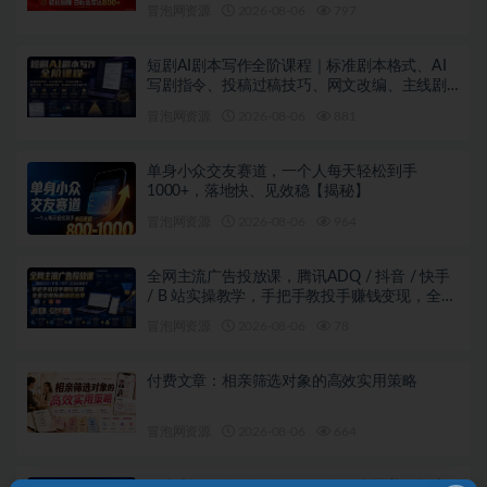
【揭秘】
冒泡网资源
2026-08-06
797
短剧AI剧本写作全阶课程｜标准剧本格式、AI
写剧指令、投稿过稿技巧、网文改编、主线剧
情把控、审稿避坑全套实操教学
冒泡网资源
2026-08-06
881
单身小众交友赛道，一个人每天轻松到手
1000+，落地快、见效稳【揭秘】
冒泡网资源
2026-08-06
964
全网主流广告投放课，腾讯ADQ / 抖音 / 快手
/ B 站实操教学，手把手教投手赚钱变现，全套
变现拆解稳定出单
冒泡网资源
2026-08-06
78
付费文章：相亲筛选对象的高效实用策略
冒泡网资源
2026-08-06
664
外卖浏览全自动掘金项目，全平台覆盖，单窗